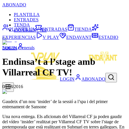
ABONADO
PLANTILLA
ENTRADES
TENDA
PLANTILLA
ENTRADAS
TIENDA
EXPERIÈNCIES
EXPERIENCIAS
V PLAY
ENDAVANT
ESTADIO
Noticies Generals
LOGIN
Endinsa’t a l’stage amb
Villarreal CF TV!
LOGIN
ABONADO
08/08/2016
Gaudeix d’un nou ‘insider’ de la sessió a l’spa i del primer
entrenament de Sansone
Una nova entrega. Els aficionats del Villarreal CF ja poden gaudir
del vídeo ‘insider’ realitzat per Villarreal CF TV sobre l’stage de
pretemporada que està realitzant en Submarí en terres gallegues. En