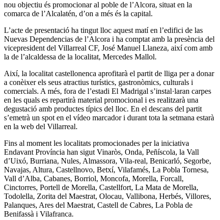
nou objectiu és promocionar al poble de l’Alcora, situat en la
comarca de l’Alcalatén, d’on a més és la capital.
L’acte de presentació ha tingut lloc aquest matí en l’edifici de las
Nuevas Dependencias de l’Alcora i ha comptat amb la presència del
vicepresident del Villarreal CF, José Manuel Llaneza, així com amb
la de l’alcaldessa de la localitat, Mercedes Mallol.
Així, la localitat castellonenca aprofitarà el partit de lliga per a donar
a conèixer els seus atractius turístics, gastronòmics, culturals i
comercials. A més, fora de l’estadi El Madrigal s’instal·laran carpes
en les quals es repartirà material promocional i es realitzarà una
degustació amb productes típics del lloc. En el descans del partit
s’emetrà un spot en el vídeo marcador i durant tota la setmana estarà
en la web del Villarreal.
Fins al moment les localitats promocionades per la iniciativa
Endavant Província han sigut Vinaròs, Onda, Peñíscola, la Vall
d’Uixó, Burriana, Nules, Almassora, Vila-real, Benicarló, Segorbe,
Navajas, Altura, Castellnovo, Betxí, Vilafamés, La Pobla Tornesa,
Vall d’Alba, Cabanes, Borriol, Moncofa, Morella, Forcall,
Cinctorres, Portell de Morella, Castellfort, La Mata de Morella,
Todolella, Zorita del Maestrat, Olocau, Vallibona, Herbés, Villores,
Palanques, Ares del Maestrat, Castell de Cabres, La Pobla de
Benifassà i Vilafranca.