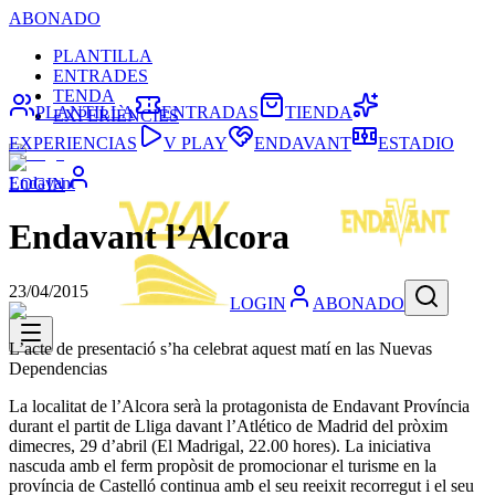
ABONADO
PLANTILLA
ENTRADES
TENDA
PLANTILLA
ENTRADAS
TIENDA
EXPERIÈNCIES
EXPERIENCIAS
V PLAY
ENDAVANT
ESTADIO
Endavant
LOGIN
Endavant l’Alcora
23/04/2015
LOGIN
ABONADO
L’acte de presentació s’ha celebrat aquest matí en las Nuevas
Dependencias
La localitat de l’Alcora serà la protagonista de Endavant Província
durant el partit de Lliga davant l’Atlético de Madrid del pròxim
dimecres, 29 d’abril (El Madrigal, 22.00 hores). La iniciativa
nascuda amb el ferm propòsit de promocionar el turisme en la
província de Castelló continua amb el seu reeixit recorregut i el seu