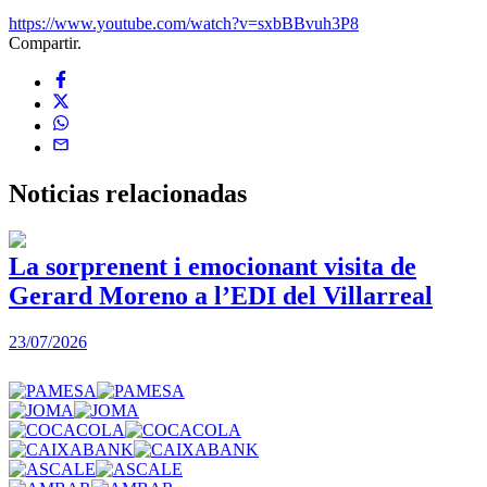
https://www.youtube.com/watch?v=sxbBBvuh3P8
Compartir.
Noticias
relacionadas
La sorprenent i emocionant visita de
Gerard Moreno a l’EDI del Villarreal
2
23/07/2026