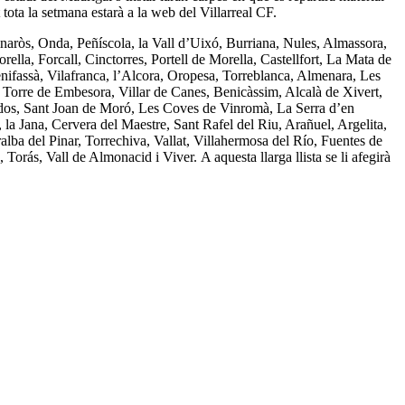
tota la setmana estarà a la web del Villarreal CF.
naròs, Onda, Peñíscola, la Vall d’Uixó, Burriana, Nules, Almassora,
lla, Forcall, Cinctorres, Portell de Morella, Castellfort, La Mata de
enifassà, Vilafranca, l’Alcora, Oropesa, Torreblanca, Almenara, Les
e, Torre de Embesora, Villar de Canes, Benicàssim, Alcalà de Xivert,
Xodos, Sant Joan de Moró, Les Coves de Vinromà, La Serra d’en
la Jana, Cervera del Maestre, Sant Rafel del Riu, Arañuel, Argelita,
lba del Pinar, Torrechiva, Vallat, Villahermosa del Río, Fuentes de
Torás, Vall de Almonacid i Viver. A aquesta llarga llista se li afegirà