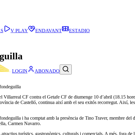
AS
V PLAY
ENDAVANT
ESTADIO
guilla
LOGIN
ABONADO
fondeguilla
 del Villarreal CF contra el Getafe CF de diumenge 10 d’abril (18.15 hor
víncia de Castelló, continua així amb el seu exitós recorregut. Així, le
fondeguilla i ha comptat amb la presència de Tino Traver, membre del d
vella, Carmen Navarro.
 atractius turístics, gastronòmics, culturals i comercials. A més, fora de 