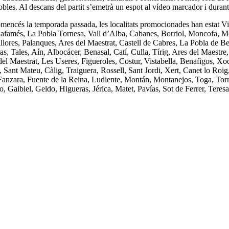
bles. Al descans del partit s’emetrà un espot al vídeo marcador i durant 
mencés la temporada passada, les localitats promocionades han estat Vi
ilafamés, La Pobla Tornesa, Vall d’Alba, Cabanes, Borriol, Moncofa, More
illores, Palanques, Ares del Maestrat, Castell de Cabres, La Pobla de B
as, Tales, Aín, Albocácer, Benasal, Catí, Culla, Tírig, Ares del Maestr
del Maestrat, Les Useres, Figueroles, Costur, Vistabella, Benafigos, 
ant Mateu, Càlig, Traiguera, Rossell, Sant Jordi, Xert, Canet lo Roig, 
 Fanzara, Fuente de la Reina, Ludiente, Montán, Montanejos, Toga, Torra
Gaibiel, Geldo, Higueras, Jérica, Matet, Pavías, Sot de Ferrer, Teresa, 