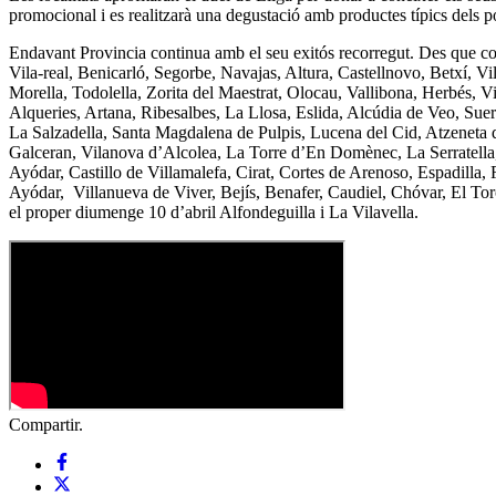
promocional i es realitzarà una degustació amb productes típics dels po
Endavant Provincia continua amb el seu exitós recorregut. Des que co
Vila-real, Benicarló, Segorbe, Navajas, Altura, Castellnovo, Betxí, V
Morella, Todolella, Zorita del Maestrat, Olocau, Vallibona, Herbés, V
Alqueries, Artana, Ribesalbes, La Llosa, Eslida, Alcúdia de Veo, Suer
La Salzadella, Santa Magdalena de Pulpis, Lucena del Cid, Atzeneta 
Galceran, Vilanova d’Alcolea, La Torre d’En Domènec, La Serratella, S
Ayódar, Castillo de Villamalefa, Cirat, Cortes de Arenoso, Espadilla,
Ayódar, Villanueva de Viver, Bejís, Benafer, Caudiel, Chóvar, El Toro, 
el proper diumenge 10 d’abril Alfondeguilla i La Vilavella.
Compartir.