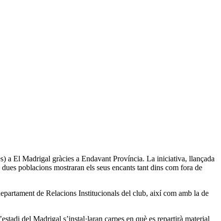
es) a El Madrigal gràcies a Endavant Província. La iniciativa, llançada
s dues poblacions mostraran els seus encants tant dins com fora de
epartament de Relacions Institucionals del club, així com amb la de
l’estadi del Madrigal s’instal·laran carpes en què es repartirà material