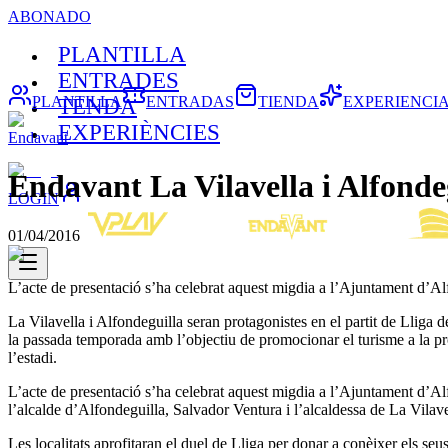
ABONADO
PLANTILLA
ENTRADES
PLANTILLA
ENTRADAS
TIENDA
EXPERIENCI
TENDA
EXPERIÈNCIES
Endavant
Endavant La Vilavella i Alfonde
LOGIN
01/04/2016
L’acte de presentació s’ha celebrat aquest migdia a l’Ajuntament d’Al
La Vilavella i Alfondeguilla seran protagonistes en el partit de Lliga
la passada temporada amb l’objectiu de promocionar el turisme a la pro
l’estadi.
L’acte de presentació s’ha celebrat aquest migdia a l’Ajuntament d’Al
l’alcalde d’Alfondeguilla, Salvador Ventura i l’alcaldessa de La Vila
Les localitats aprofitaran el duel de Lliga per donar a conèixer els seus