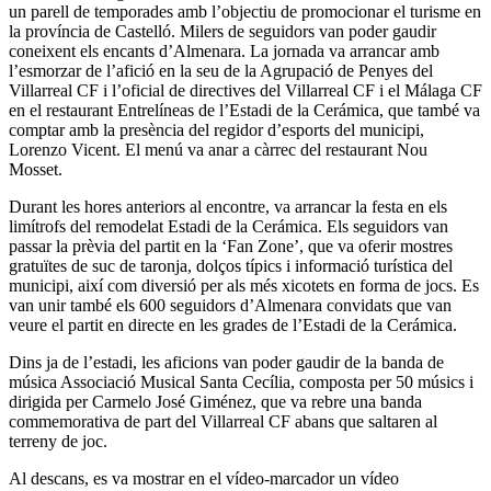
un parell de temporades amb l’objectiu de promocionar el turisme en
la província de Castelló. Milers de seguidors van poder gaudir
coneixent els encants d’Almenara. La jornada va arrancar amb
l’esmorzar de l’afició en la seu de la Agrupació de Penyes del
Villarreal CF i l’oficial de directives del Villarreal CF i el Málaga CF
en el restaurant Entrelíneas de l’Estadi de la Cerámica, que també va
comptar amb la presència del regidor d’esports del municipi,
Lorenzo Vicent. El menú va anar a càrrec del restaurant Nou
Mosset.
Durant les hores anteriors al encontre, va arrancar la festa en els
limítrofs del remodelat Estadi de la Cerámica. Els seguidors van
passar la prèvia del partit en la ‘Fan Zone’, que va oferir mostres
gratuïtes de suc de taronja, dolços típics i informació turística del
municipi, així com diversió per als més xicotets en forma de jocs. Es
van unir també els 600 seguidors d’Almenara convidats que van
veure el partit en directe en les grades de l’Estadi de la Cerámica.
Dins ja de l’estadi, les aficions van poder gaudir de la banda de
música Associació Musical Santa Cecília, composta per 50 músics i
dirigida per Carmelo José Giménez, que va rebre una banda
commemorativa de part del Villarreal CF abans que saltaren al
terreny de joc.
Al descans, es va mostrar en el vídeo-marcador un vídeo