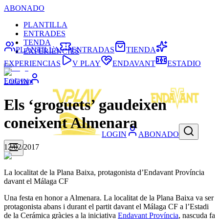
ABONADO
PLANTILLA
ENTRADES
TENDA
PLANTILLA
ENTRADAS
TIENDA
EXPERIÈNCIES
EXPERIENCIAS
V PLAY
ENDAVANT
ESTADIO
Endavant
LOGIN
Els ‘groguets’ gaudeixen
coneixent Almenara
LOGIN
ABONADO
12/02/2017
La localitat de la Plana Baixa, protagonista d’Endavant Província
davant el Málaga CF
Una festa en honor a Almenara. La localitat de la Plana Baixa va ser
protagonista abans i durant el partit davant el Málaga CF a l’Estadi
de la Cerámica gràcies a la iniciativa
Endavant Província
, nascuda fa