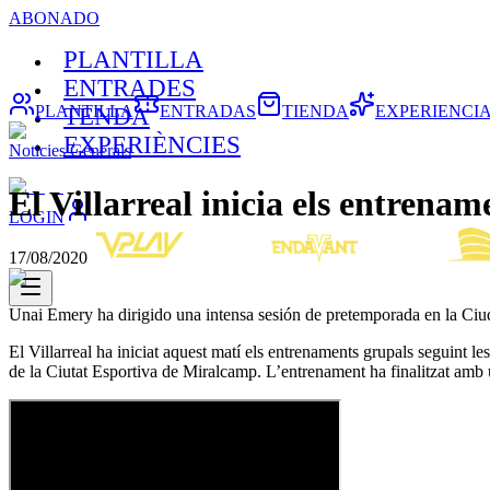
ABONADO
PLANTILLA
ENTRADES
PLANTILLA
ENTRADAS
TIENDA
EXPERIENCI
TENDA
EXPERIÈNCIES
Noticies Generals
El Villarreal inicia els entrenam
LOGIN
17/08/2020
Unai Emery ha dirigido una intensa sesión de pretemporada en la Ci
El Villarreal ha iniciat aquest matí els entrenaments grupals seguint l
de la Ciutat Esportiva de Miralcamp. L’entrenament ha finalitzat amb u