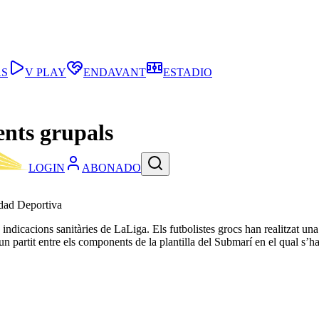
AS
V PLAY
ENDAVANT
ESTADIO
ents grupals
LOGIN
ABONADO
udad Deportiva
es indicacions sanitàries de LaLiga. Els futbolistes grocs han realitzat u
n partit entre els components de la plantilla del Submarí en el qual s’