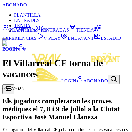
ABONADO
PLANTILLA
ENTRADES
TENDA
PLANTILLA
ENTRADAS
TIENDA
EXPERIÈNCIES
EXPERIENCIAS
V PLAY
ENDAVANT
ESTADIO
Primer equip
LOGIN
El Villarreal CF torna de
vacances
LOGIN
ABONADO
07/07/2025
Els jugadors completaran les proves
mèdiques el 7, 8 i 9 de juliol a la Ciutat
Esportiva José Manuel Llaneza
Els jugadors del Villarreal CF ja han conclòs les seues vacances i es