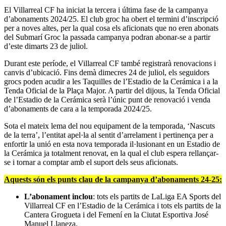
El Villarreal CF ha iniciat la tercera i última fase de la campanya
d’abonaments 2024/25. El club groc ha obert el termini d’inscripció
per a noves altes, per la qual cosa els aficionats que no eren abonats
del Submarí Groc la passada campanya podran abonar-se a partir
d’este dimarts 23 de juliol.
Durant este període, el Villarreal CF també registrarà renovacions i
canvis d’ubicació. Fins demà dimecres 24 de juliol, els seguidors
grocs poden acudir a les Taquilles de l’Estadio de la Cerámica i a la
Tenda Oficial de la Plaça Major. A partir del dijous, la Tenda Oficial
de l’Estadio de la Cerámica serà l’únic punt de renovació i venda
d’abonaments de cara a la temporada 2024/25.
Sota el mateix lema del nou equipament de la temporada, ‘Nascuts
de la terra’, l’entitat apel·la al sentit d’arrelament i pertinença per a
enfortir la unió en esta nova temporada il·lusionant en un Estadio de
la Cerámica ja totalment renovat, en la qual el club espera rellançar-
se i tornar a comptar amb el suport dels seus aficionats.
Aquests són els punts clau de la campanya d’abonaments 24-25
:
L’abonament inclou
: tots els partits de LaLiga EA Sports del
Villarreal CF en l’Estadio de la Cerámica i tots els partits de la
Cantera Grogueta i del Femení en la Ciutat Esportiva José
Manuel Llaneza.