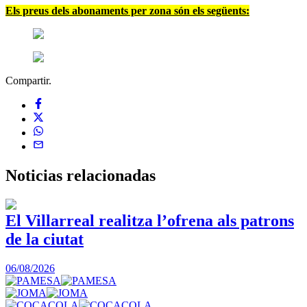
Els preus dels abonaments per zona són els següents
:
Compartir.
Noticias
relacionadas
El Villarreal realitza l’ofrena als patrons
de la ciutat
1
06/08/2026