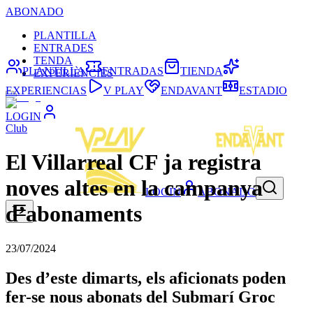
ABONADO
PLANTILLA
ENTRADES
TENDA
PLANTILLA
ENTRADAS
TIENDA
EXPERIÈNCIES
EXPERIENCIAS
V PLAY
ENDAVANT
ESTADIO
LOGIN
Club
El Villarreal CF ja registra
noves altes en la campanya
LOGIN
ABONADO
d’abonaments
23/07/2024
Des d’este dimarts, els aficionats poden
fer-se nous abonats del Submarí Groc