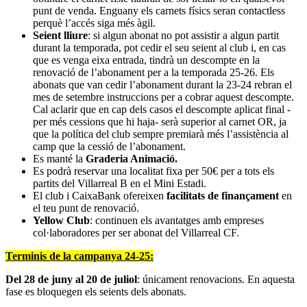
punt de venda. Enguany els carnets físics seran contactless
perquè l’accés siga més àgil.
Seient lliure
: si algun abonat no pot assistir a algun partit
durant la temporada, pot cedir el seu seient al club i, en cas
que es venga eixa entrada, tindrà un descompte en la
renovació de l’abonament per a la temporada 25-26. Els
abonats que van cedir l’abonament durant la 23-24 rebran el
mes de setembre instruccions per a cobrar aquest descompte.
Cal aclarir que en cap dels casos el descompte aplicat final -
per més cessions que hi haja- serà superior al carnet OR, ja
que la política del club sempre premiarà més l’assistència al
camp que la cessió de l’abonament.
Es manté la
Graderia Animació.
Es podrà reservar una localitat fixa per 50€ per a tots els
partits del Villarreal B en el Mini Estadi.
El club i CaixaBank ofereixen
facilitats de finançament
en
el teu punt de renovació.
Yellow Club
: continuen els avantatges amb empreses
col·laboradores per ser abonat del Villarreal CF.
Terminis de la campanya 24-25
:
Del 28 de juny al 20 de juliol
: únicament renovacions. En aquesta
fase es bloquegen els seients dels abonats.