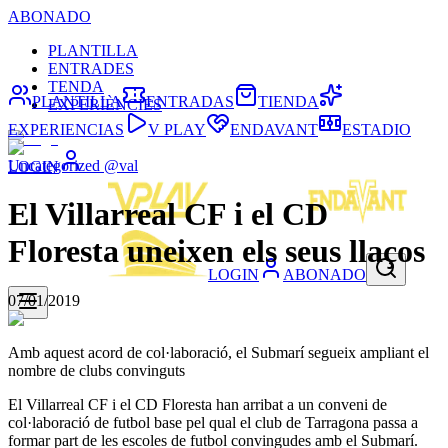
ABONADO
PLANTILLA
ENTRADES
TENDA
PLANTILLA
ENTRADAS
TIENDA
EXPERIÈNCIES
EXPERIENCIAS
V PLAY
ENDAVANT
ESTADIO
Uncategorized @val
LOGIN
El Villarreal CF i el CD
Floresta uneixen els seus llaços
LOGIN
ABONADO
07/01/2019
Amb aquest acord de col·laboració, el Submarí segueix ampliant el
nombre de clubs convinguts
El Villarreal CF i el CD Floresta han arribat a un conveni de
col·laboració de futbol base pel qual el club de Tarragona passa a
formar part de les escoles de futbol convingudes amb el Submarí.