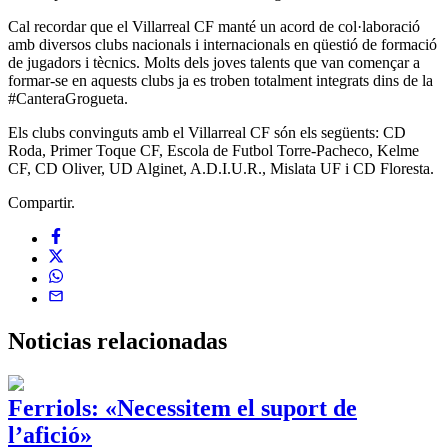
Cal recordar que el Villarreal CF manté un acord de col·laboració
amb diversos clubs nacionals i internacionals en qüestió de formació
de jugadors i tècnics. Molts dels joves talents que van començar a
formar-se en aquests clubs ja es troben totalment integrats dins de la
#CanteraGrogueta.
Els clubs convinguts amb el Villarreal CF són els següents: CD
Roda, Primer Toque CF, Escola de Futbol Torre-Pacheco, Kelme
CF, CD Oliver, UD Alginet, A.D.I.U.R., Mislata UF i CD Floresta.
Compartir.
Noticias
relacionadas
Ferriols: «Necessitem el suport de
l’afició»