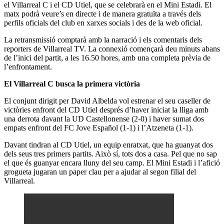
el Villarreal C i el CD Utiel, que se celebrarà en el Mini Estadi. El
matx podrà veure’s en directe i de manera gratuïta a través dels
perfils oficials del club en xarxes socials i des de la web oficial.
La retransmissió comptarà amb la narració i els comentaris dels
reporters de Villarreal TV. La connexió començarà deu minuts abans
de l’inici del partit, a les 16.50 hores, amb una completa prèvia de
l’enfrontament.
El Villarreal C busca la primera victòria
El conjunt dirigit per David Albelda vol estrenar el seu caseller de
victòries enfront del CD Utiel després d’haver iniciat la lliga amb
una derrota davant la UD Castellonense (2-0) i haver sumat dos
empats enfront del FC Jove Español (1-1) i l’Atzeneta (1-1).
Davant tindran al CD Utiel, un equip enratxat, que ha guanyat dos
dels seus tres primers partits. Això sí, tots dos a casa. Pel que no sap
el que és guanyar encara lluny del seu camp. El Mini Estadi i l’afició
grogueta jugaran un paper clau per a ajudar al segon filial del
Villarreal.