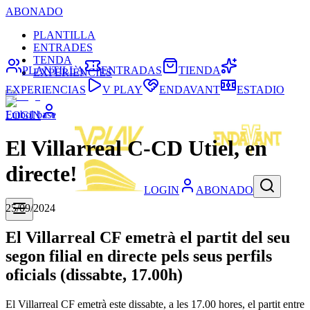
ABONADO
PLANTILLA
ENTRADES
TENDA
PLANTILLA
ENTRADAS
TIENDA
EXPERIÈNCIES
EXPERIENCIAS
V PLAY
ENDAVANT
ESTADIO
Futbol base
LOGIN
El Villarreal C-CD Utiel, en
directe!
LOGIN
ABONADO
25/09/2024
El Villarreal CF emetrà el partit del seu
segon filial en directe pels seus perfils
oficials (dissabte, 17.00h)
El Villarreal CF emetrà este dissabte, a les 17.00 hores, el partit entre