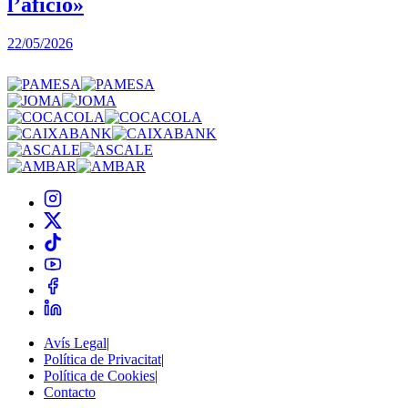
l’afició»
22/05/2026
3
Avís Legal
|
Política de Privacitat
|
Política de Cookies
|
Contacto