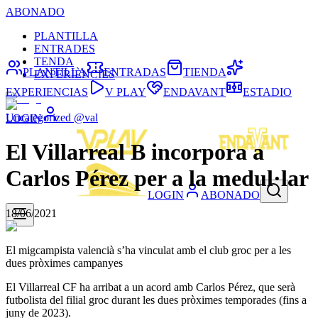
ABONADO
PLANTILLA
ENTRADES
TENDA
PLANTILLA
ENTRADAS
TIENDA
EXPERIÈNCIES
EXPERIENCIAS
V PLAY
ENDAVANT
ESTADIO
Uncategorized @val
LOGIN
El Villarreal B incorpora a
Carlos Pérez per a la medul·lar
LOGIN
ABONADO
18/06/2021
El migcampista valencià s’ha vinculat amb el club groc per a les
dues pròximes campanyes
El Villarreal CF ha arribat a un acord amb Carlos Pérez, que serà
futbolista del filial groc durant les dues pròximes temporades (fins a
juny de 2023).