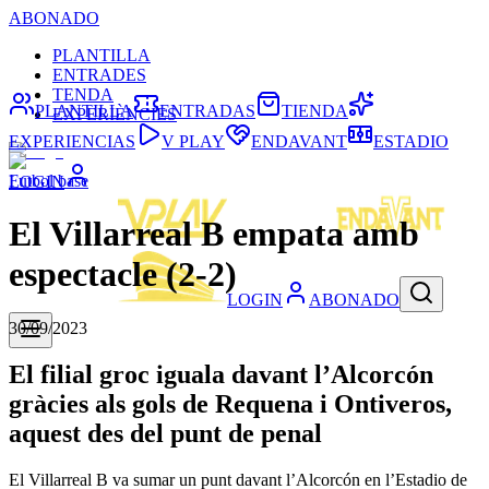
ABONADO
PLANTILLA
ENTRADES
TENDA
PLANTILLA
ENTRADAS
TIENDA
EXPERIÈNCIES
EXPERIENCIAS
V PLAY
ENDAVANT
ESTADIO
Futbol base
LOGIN
El Villarreal B empata amb
espectacle (2-2)
LOGIN
ABONADO
30/09/2023
El filial groc iguala davant l’Alcorcón
gràcies als gols de Requena i Ontiveros,
aquest des del punt de penal
El Villarreal B va sumar un punt davant l’Alcorcón en l’Estadio de