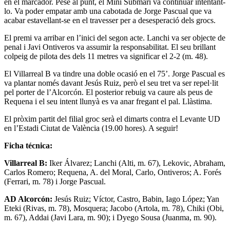
en el marcador. Pese al punt, el Mini Submarí va continuar intentant-
lo. Va poder empatar amb una cabotada de Jorge Pascual que va
acabar estavellant-se en el travesser per a desesperació dels grocs.
El premi va arribar en l’inici del segon acte. Lanchi va ser objecte de
penal i Javi Ontiveros va assumir la responsabilitat. El seu brillant
colpeig de pilota des dels 11 metres va significar el 2-2 (m. 48).
El Villarreal B va tindre una doble ocasió en el 75’. Jorge Pascual es
va plantar només davant Jesús Ruiz, però el seu tret va ser repel·lit
pel porter de l’Alcorcón. El posterior rebuig va caure als peus de
Requena i el seu intent llunyà es va anar fregant el pal. Llàstima.
El pròxim partit del filial groc serà el dimarts contra el Levante UD
en l’Estadi Ciutat de València (19.00 hores). A seguir!
Ficha técnica:
Villarreal B:
Iker Álvarez; Lanchi (Alti, m. 67), Lekovic, Abraham,
Carlos Romero; Requena, A. del Moral, Carlo, Ontiveros; A. Forés
(Ferrari, m. 78) i Jorge Pascual.
AD Alcorcón:
Jesús Ruiz; Víctor, Castro, Babin, Iago López; Yan
Eteki (Rivas, m. 78), Mosquera; Jacobo (Artola, m. 78), Chiki (Obi,
m. 67), Addai (Javi Lara, m. 90); i Dyego Sousa (Juanma, m. 90).