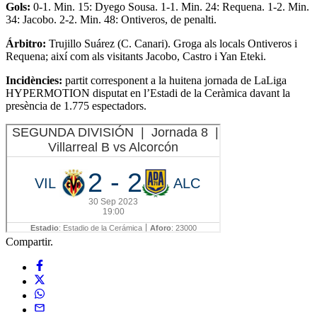
Gols:
0-1. Min. 15: Dyego Sousa. 1-1. Min. 24: Requena. 1-2. Min.
34: Jacobo. 2-2. Min. 48: Ontiveros, de penalti.
Árbitro:
Trujillo Suárez (C. Canari). Groga als locals Ontiveros i
Requena; així com als visitants Jacobo, Castro i Yan Eteki.
Incidències:
partit corresponent a la huitena jornada de LaLiga
HYPERMOTION disputat en l’Estadi de la Ceràmica davant la
presència de 1.775 espectadors.
Compartir.