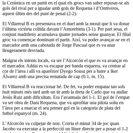
la Cerámica en un partit en el qual els grocs van saber reposar-se als
gols del rival per a igualar amb gols de Requena i d’Ontiveros,
aquest últim des del punt de penal (2-2).
El Villarreal B es presentava en el duel amb la moral que li va donar
l’última victòria collida davant l’Amorebieta (3-1). Per part seua, el
conjunt madrileny acumulava quatre jornades sense guanyar. El filial
groc va començar dominant el partit. Així, va poder avançar-se en el
marcador amb una cabotada de Jorge Pascual que es va anar
lleugerament desviada.
Malgrat els intents locals, va ser l’Alcorcón el que es va avançar en
el marcador. Addai es va escapar per banda esquerra, va centrar al
cor de l’àrea i allí va aparéixer Dyego Sousa per a batre a Iker
Álvarez amb una precisa rematada de cap (0-1, m. 15).
El Villarreal B va reaccionar bé. De fet, va poder empatar tan sols
huit minuts més tard amb un tir amb la dreta de Carlo que va atallar
Jesús Ruiz amb dificultats. Era l’avantsala del 1-1. El gol de l’empat
va ser obra de Dani Requena, que va aprofitar una pilota solta en
l’àrea per a marcar el seu primer gol en la categoria de plata del
futbol espanyol (m. 24).
L’Alcorcón va colpejar de nou. Corria el minut 34 de joc quan
Jacobo va executar a la perfecció un lliure directe per a posar el 1-2