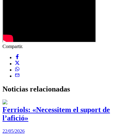
Compartir.
Noticias
relacionadas
Ferriols: «Necessitem el suport de
l’afició»
22/05/2026
3