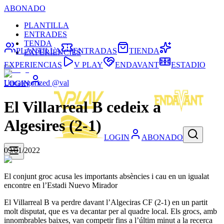
ABONADO
PLANTILLA
ENTRADES
TENDA
PLANTILLA
ENTRADAS
TIENDA
EXPERIÈNCIES
EXPERIENCIAS
V PLAY
ENDAVANT
ESTADIO
Uncategorized @val
LOGIN
El Villarreal B cedeix a
Algesires (2-1)
LOGIN
ABONADO
09/01/2022
El conjunt groc acusa les importants absències i cau en un igualat
encontre en l’Estadi Nuevo Mirador
El Villarreal B va perdre davant l’Algeciras CF (2-1) en un partit
molt disputat, que es va decantar per al quadre local. Els grocs, amb
innombrables baixes, van competir fins a l’últim minut a la recerca