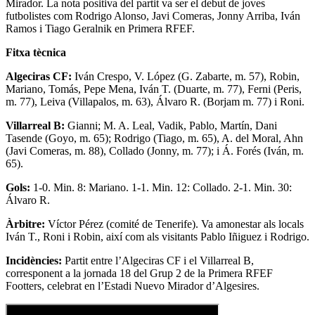
Mirador. La nota positiva del partit va ser el debut de joves
futbolistes com Rodrigo Alonso, Javi Comeras, Jonny Arriba, Iván
Ramos i Tiago Geralnik en Primera RFEF.
Fitxa tècnica
Algeciras CF:
Iván Crespo, V. López (G. Zabarte, m. 57), Robin,
Mariano, Tomás, Pepe Mena, Iván T. (Duarte, m. 77), Ferni (Peris,
m. 77), Leiva (Villapalos, m. 63), Álvaro R. (Borjam m. 77) i Roni.
Villarreal B:
Gianni; M. A. Leal, Vadik, Pablo, Martín, Dani
Tasende (Goyo, m. 65); Rodrigo (Tiago, m. 65), A. del Moral, Ahn
(Javi Comeras, m. 88), Collado (Jonny, m. 77); i Á. Forés (Iván, m.
65).
Gols:
1-0. Min. 8: Mariano. 1-1. Min. 12: Collado. 2-1. Min. 30:
Álvaro R.
Àrbitre:
Víctor Pérez (comité de Tenerife). Va amonestar als locals
Iván T., Roni i Robin, així com als visitants Pablo Iñiguez i Rodrigo.
Incidències:
Partit entre l’Algeciras CF i el Villarreal B,
corresponent a la jornada 18 del Grup 2 de la Primera RFEF
Footters, celebrat en l’Estadi Nuevo Mirador d’Algesires.