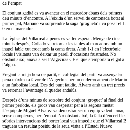
de l’empat.
El conjunt gadità es va avançar en el marcador abans dels primers
deu minuts d’encontre. A l’eixida d’un servei de cantonada botat al
primer pal, Mariano va sorprendre la saga ‘grogueta’ i va posar el 1-
0 en el marcador.
La rèplica del Villarreal a penes es va fer esperar. Menys de cinc
minuts després, Collado va retornar les taules al marcador amb un
inapel·lable xut croat amb la cama dreta. Amb 1-1 en l’electrònic,
locals i visitants van deixar un parell d’ocasions frustrades. No
obstant això, anava a ser l’Algeciras CF el que s’emportara el gat a
l’aigua.
Fregant la mitja hora de partit, el col·legiat del partit va assenyalar
pena màxima a favor de l’Algeciras per un enderrocament de Martín
a un futbolista local. Des del punt fatídic, Álvaro amb un tret precís
va retornar l’avantatge al quadre andalús.
Després d’uns minuts de sotsobre del conjunt ‘groguet’ al final del
primer període, els grocs van despertar per a la segona meitat.
L’equip de Miguel Álvarez va demostrar ser un equip valent i anar,
sense complexos, per l’empat. No obstant això, la falta d’encert i les
sòbries intervencions del porter local van impedir que el Villarreal B
traguera un resultat positiu de la seua visita a l’Estadi Nuevo