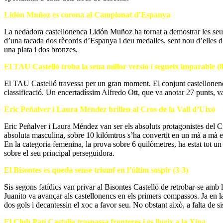
Lidón Muñoz es corona al Campionat d’Espanya
La nedadora castellonenca Lidón Muñoz ha tornat a demostrar les seu
d’una tacada dos rècords d’Espanya i deu medalles, sent nou d’elles d’
una plata i dos bronzes.
El TAU Castelló troba la seua millor versió i segueix imparable (
El TAU Castelló travessa per un gran moment. El conjunt castellonenc
classificació. Un encertadíssim Alfredo Ott, que va anotar 27 punts, v
Eric Peñalver i Laura Méndez brillen al Cros de la Vall d’Uixó
Eric Peñalver i Laura Méndez van ser els absoluts protagonistes del C
absoluta masculina, sobre 10 kilómtros s’ha convertit en un mà a mà en
En la categoria femenina, la prova sobre 6 quilòmetres, ha estat tot u
sobre el seu principal perseguidora.
El Bisontes es queda sense triomf en l’últim sospir (3-3)
Sis segons fatídics van privar al Bisontes Castelló de retrobar-se amb l
Juanito va avançar als castellonencs en els primers compassos. Ja en la
dos gols i decantessin el xoc a favor seu. No obstant això, a falta de si
El Club Patí Castalia traspassa fronteres i es llueix a la Xina