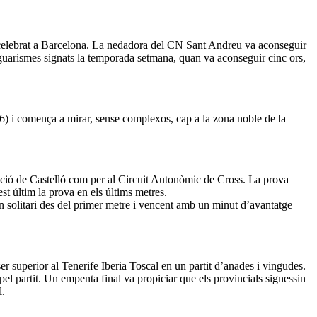
 celebrat a Barcelona. La nedadora del CN Sant Andreu va aconseguir
s guarismes signats la temporada setmana, quan va aconseguir cinc ors,
) i comença a mirar, sense complexos, cap a la zona noble de la
tació de Castelló com per al Circuit Autonòmic de Cross. La prova
t últim la prova en els últims metres.
en solitari des del primer metre i vencent amb un minut d’avantatge
ser superior al Tenerife Iberia Toscal en un partit d’anades i vingudes.
el partit. Un empenta final va propiciar que els provincials signessin
l.