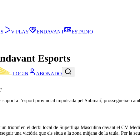
AS
V PLAY
ENDAVANT
ESTADIO
Endavant Esports
LOGIN
ABONADO
CF
 de suport a l’esport provincial impulsada pel Submarí, prossegueixen amb
r un triomf en el derbi local de Superlliga Masculina davant el CV Medit
onseguir una victòria que els situa a la zona mitjana de la taula. Per l