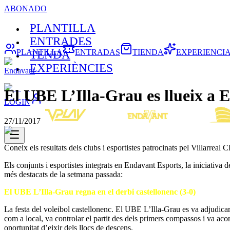
ABONADO
PLANTILLA
ENTRADES
PLANTILLA
ENTRADAS
TIENDA
EXPERIENCI
TENDA
EXPERIÈNCIES
Endavant
El UBE L’Illa-Grau es llueix a 
LOGIN
27/11/2017
Coneix els resultats dels clubs i esportistes patrocinats pel Villarreal 
Els conjunts i esportistes integrats en Endavant Esports, la iniciativa
més destacats de la setmana passada:
El UBE L’Illa-Grau regna en el derbi castellonenc (3-0)
La festa del voleibol castellonenc. El UBE L’Illa-Grau es va adjudica
com a local, va controlar el partit des dels primers compassos i va ac
oportunitat d’eixir dels llocs de descens.