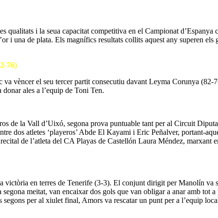
es qualitats i la seua capacitat competitiva en el Campionat d’Espanya
or i una de plata. Els magnífics resultats collits aquest any superen el
82-76)
 va vèncer el seu tercer partit consecutiu davant Leyma Corunya (82-76
a donar ales a l’equip de Toni Ten.
ros de la Vall d’Uixó, segona prova puntuable tant per al Circuit Dipu
tre dos atletes ‘playeros’ Abde El Kayami i Eric Peñalver, portant-aques
n recital de l’atleta del CA Playas de Castellón Laura Méndez, marxant 
a victòria en terres de Tenerife (3-3). El conjunt dirigit per Manolín va 
 segona meitat, van encaixar dos gols que van obligar a anar amb tot a p
s segons per al xiulet final, Amors va rescatar un punt per a l’equip loca