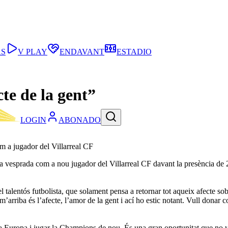
AS
V PLAY
ENDAVANT
ESTADIO
cte de la gent”
LOGIN
ABONADO
om a jugador del Villarreal CF
ta vesprada com a nou jugador del Villarreal CF davant la presència de 2
talentós futbolista, que solament pensa a retornar tot aqueix afecte sobr
riba és l’afecte, l’amor de la gent i ací ho estic notant. Vull donar cos
ar a Europa i jugar la Champions de nou. És una gran oportunitat que no 