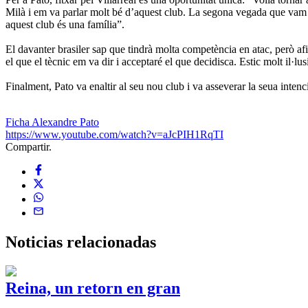
Milà i em va parlar molt bé d’aquest club. La segona vegada que vam p
aquest club és una família”.
El davanter brasiler sap que tindrà molta competència en atac, però af
el que el tècnic em va dir i acceptaré el que decidisca. Estic molt il·l
Finalment, Pato va enaltir al seu nou club i va asseverar la seua intenc
Ficha Alexandre Pato
https://www.youtube.com/watch?v=aJcPIH1RqTI
Compartir.
Noticias
relacionadas
Reina, un retorn en gran