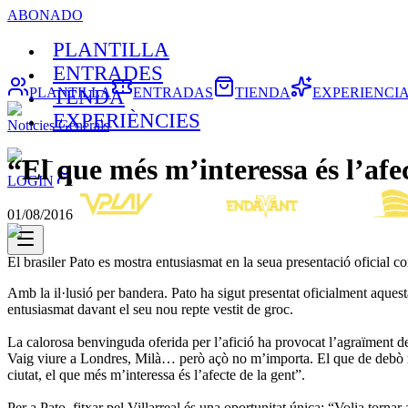
ABONADO
PLANTILLA
ENTRADES
PLANTILLA
ENTRADAS
TIENDA
EXPERIENCI
TENDA
EXPERIÈNCIES
Noticies Generals
“El que més m’interessa és l’afe
LOGIN
01/08/2016
El brasiler Pato es mostra entusiasmat en la seua presentació oficial c
Amb la il·lusió per bandera. Pato ha sigut presentat oficialment aques
entusiasmat davant el seu nou repte vestit de groc.
La calorosa benvinguda oferida per l’afició ha provocat l’agraïment del 
Vaig viure a Londres, Milà… però açò no m’importa. El que de debò m’ar
ciutat, el que més m’interessa és l’afecte de la gent”.
Per a Pato, fitxar pel Villarreal és una oportunitat única: “Volia torn