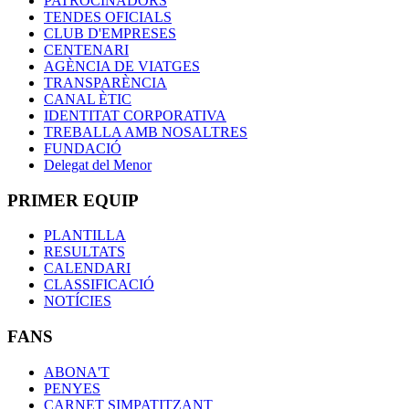
PATROCINADORS
TENDES OFICIALS
CLUB D'EMPRESES
CENTENARI
AGÈNCIA DE VIATGES
TRANSPARÈNCIA
CANAL ÈTIC
IDENTITAT CORPORATIVA
TREBALLA AMB NOSALTRES
FUNDACIÓ
Delegat del Menor
PRIMER EQUIP
PLANTILLA
RESULTATS
CALENDARI
CLASSIFICACIÓ
NOTÍCIES
FANS
ABONA'T
PENYES
CARNET SIMPATITZANT