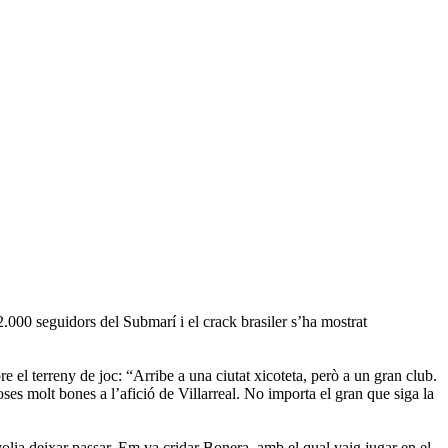
.000 seguidors del Submarí i el crack brasiler s’ha mostrat
e el terreny de joc: “Arribe a una ciutat xicoteta, però a un gran club.
es molt bones a l’afició de Villarreal. No importa el gran que siga la
volia deixar passar. Em va cridar Bonera, amb el qual vaig jugar en el