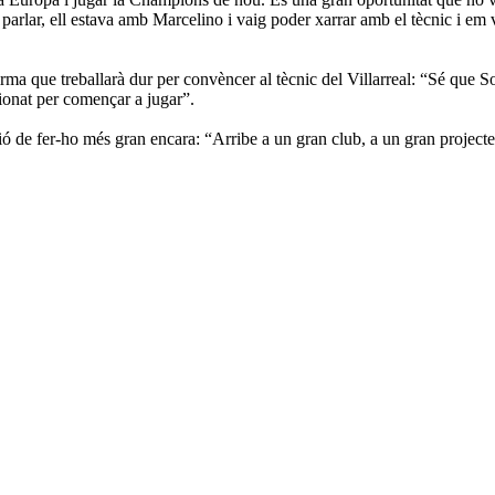
arlar, ell estava amb Marcelino i vaig poder xarrar amb el tècnic i em v
irma que treballarà dur per convèncer al tècnic del Villarreal: “Sé que 
usionat per començar a jugar”.
ió de fer-ho més gran encara: “Arribe a un gran club, a un gran projecte 