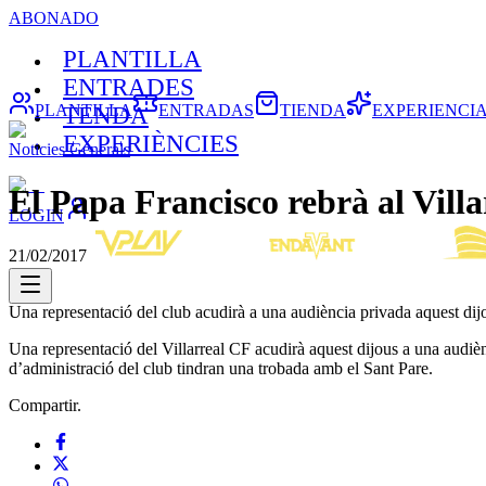
ABONADO
PLANTILLA
ENTRADES
PLANTILLA
ENTRADAS
TIENDA
EXPERIENCI
TENDA
EXPERIÈNCIES
Noticies Generals
El Papa Francisco rebrà al Vill
LOGIN
21/02/2017
Una representació del club acudirà a una audiència privada aquest dij
Una representació del Villarreal CF acudirà aquest dijous a una audièn
d’administració del club tindran una trobada amb el Sant Pare.
Compartir.