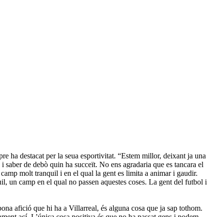
e ha destacat per la seua esportivitat. “Estem millor, deixant ja una
e i saber de debò quin ha succeït. No ens agradaria que es tancara el
amp molt tranquil i en el qual la gent es limita a animar i gaudir.
l, un camp en el qual no passen aquestes coses. La gent del futbol i
bona afició que hi ha a Villarreal, és alguna cosa que ja sap tothom.
olament ací. L’única cosa positiva és que no ha passat gens i podem