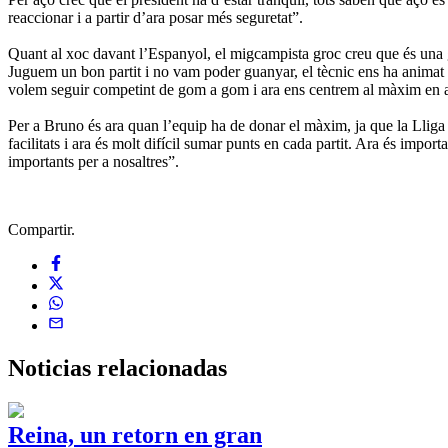
reaccionar i a partir d’ara posar més seguretat”.
Quant al xoc davant l’Espanyol, el migcampista groc creu que és una gra
Juguem un bon partit i no vam poder guanyar, el tècnic ens ha animat a 
volem seguir competint de gom a gom i ara ens centrem al màxim en aq
Per a Bruno és ara quan l’equip ha de donar el màxim, ja que la Lliga e
facilitats i ara és molt difícil sumar punts en cada partit. Ara és impo
importants per a nosaltres”.
Compartir.
Noticias
relacionadas
Reina, un retorn en gran