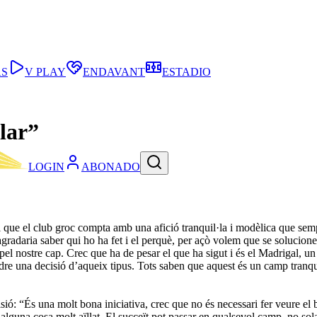
AS
V PLAY
ENDAVANT
ESTADIO
lar”
LOGIN
ABONADO
 que el club groc compta amb una afició tranquil·la i modèlica que sempr
agradaria saber qui ho ha fet i el perquè, per açò volem que se solucion
l nostre cap. Crec que ha de pesar el que ha sigut i és el Madrigal, un c
re una decisió d’aqueix tipus. Tots saben que aquest és un camp tranqui
sió: “És una molt bona iniciativa, crec que no és necessari fer veure el 
s alguna cosa molt aïllat. El succeït pot passar en qualsevol camp, no s