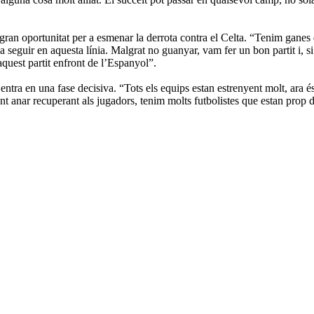
n oportunitat per a esmenar la derrota contra el Celta. “Tenim ganes de 
seguir en aquesta línia. Malgrat no guanyar, vam fer un bon partit i, si
uest partit enfront de l’Espanyol”.
ntra en una fase decisiva. “Tots els equips estan estrenyent molt, ara és
rtant anar recuperant als jugadors, tenim molts futbolistes que estan prop 