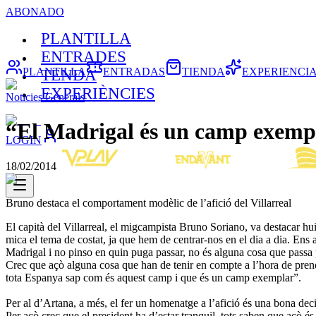
ABONADO
PLANTILLA
ENTRADES
PLANTILLA
ENTRADAS
TIENDA
EXPERIENCI
TENDA
EXPERIÈNCIES
Noticies Generals
“El Madrigal és un camp exemp
LOGIN
18/02/2014
Bruno destaca el comportament modèlic de l’afició del Villarreal
El capità del Villarreal, el migcampista Bruno Soriano, va destacar hui
mica el tema de costat, ja que hem de centrar-nos en el dia a dia. Ens 
Madrigal i no pinso en quin puga passar, no és alguna cosa que passa pe
Crec que açò alguna cosa que han de tenir en compte a l’hora de prend
tota Espanya sap com és aquest camp i que és un camp exemplar”.
Per al d’Artana, a més, el fer un homenatge a l’afició és una bona deci
Per açò crec que el president ha d’estar tranquil, tots saben que açò é