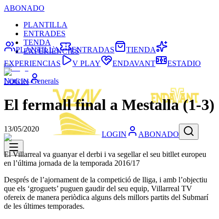
ABONADO
PLANTILLA
ENTRADES
TENDA
PLANTILLA
ENTRADAS
TIENDA
EXPERIÈNCIES
EXPERIENCIAS
V PLAY
ENDAVANT
ESTADIO
Noticies Generals
LOGIN
El fermall final a Mestalla (1-3)
13/05/2020
LOGIN
ABONADO
El Villarreal va guanyar el derbi i va segellar el seu bitllet europeu
en l’última jornada de la temporada 2016/17
Després de l’ajornament de la competició de lliga, i amb l’objectiu
que els ‘groguets’ puguen gaudir del seu equip, Villarreal TV
ofereix de manera periòdica alguns dels millors partits del Submarí
de les últimes temporades.