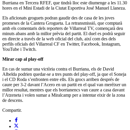
Burriana en Tercera RFEF, que tindrà lloc este diumenge a les 11.30
hores en el Mini Estadi de la Ciutat Esportiva José Manuel Llaneza.
Els aficionats groguets podran gaudir des de casa de les joves
promeses de la Cantera Grogueta. La retransmissió, que comptarà
amb els comentaris dels reporters de Villarreal TV, començarà deu
minuts abans amb la millor prèvia del partit. El duel es podrà seguir
en directe a través de la web oficial del club, així com des dels
perfils oficials del Villarreal CF en Twitter, Facebook, Instagram,
YouTube i Twitch.
Mirar cap al play-off
En cas de sumar una victòria contra el Burriana, els de David
Albelda podrien quedar-se a tres punts del play-off, ja que el Soneja
i el CD Roda s’enfronten entre ells. Els grocs arriben després de
caure per 3-2 davant l’Acero en un partit en el qual van meréixer un
millor resultat, mentres que els borrianencs van caure a casa davant
l’Atzeneta i volen sumar a Miralcamp per a intentar eixir de la zona
de descens.
Compartir.