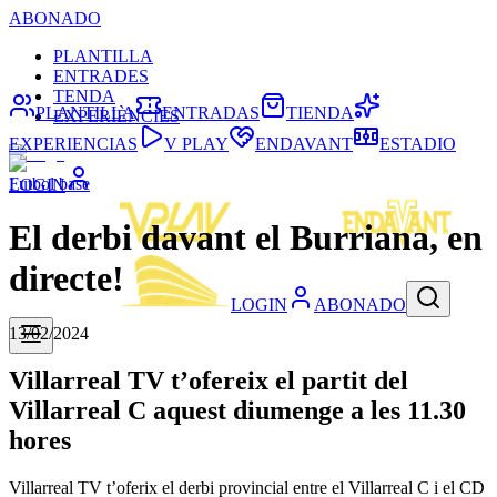
ABONADO
PLANTILLA
ENTRADES
TENDA
PLANTILLA
ENTRADAS
TIENDA
EXPERIÈNCIES
EXPERIENCIAS
V PLAY
ENDAVANT
ESTADIO
Futbol base
LOGIN
El derbi davant el Burriana, en
directe!
LOGIN
ABONADO
13/02/2024
Villarreal TV t’ofereix el partit del
Villarreal C aquest diumenge a les 11.30
hores
Villarreal TV t’oferix el derbi provincial entre el Villarreal C i el CD