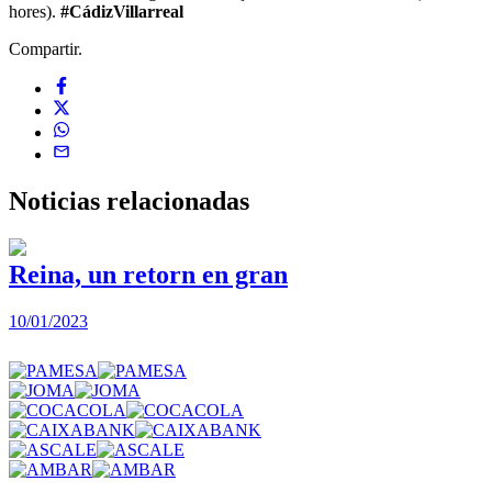
hores).
#CádizVillarreal
Compartir.
Noticias
relacionadas
Reina, un retorn en gran
10/01/2023
2