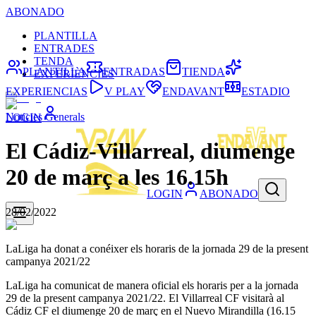
ABONADO
PLANTILLA
ENTRADES
TENDA
PLANTILLA
ENTRADAS
TIENDA
EXPERIÈNCIES
EXPERIENCIAS
V PLAY
ENDAVANT
ESTADIO
Noticies Generals
LOGIN
El Cádiz-Villarreal, diumenge
20 de març a les 16.15h
LOGIN
ABONADO
28/02/2022
LaLiga ha donat a conéixer els horaris de la jornada 29 de la present
campanya 2021/22
LaLiga ha comunicat de manera oficial els horaris per a la jornada
29 de la present campanya 2021/22. El Villarreal CF visitarà al
Cádiz CF el diumenge 20 de març en el Nuevo Mirandilla (16.15