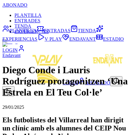
ABONADO
PLANTILLA
ENTRADES
TENDA
PLANTILLA
ENTRADAS
TIENDA
EXPERIÈNCIES
EXPERIENCIAS
V PLAY
ENDAVANT
ESTADIO
LOGIN
Endavant
Diego Conde i Lauris
Rodríguez protagonitzen ‘Una
LOGIN
ABONADO
Estrela en El Teu Col·le’
29/01/2025
Els futbolistes del Villarreal han dirigit
un clínic amb els alumnes del CEIP Nou