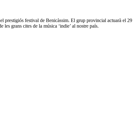
l prestigiós festival de Benicàssim. El grup provincial actuarà el 29
 les grans cites de la música ‘indie’ al nostre país.
2