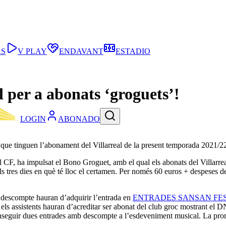
AS
V PLAY
ENDAVANT
ESTADIO
 per a abonats ‘groguets’!
LOGIN
ABONADO
que tinguen l’abonament del Villarreal de la present temporada 2021/2
eal CF, ha impulsat el Bono Groguet, amb el qual els abonats del Villa
ls tres dies en què té lloc el certamen. Per només 60 euros + despeses de
nt descompte hauran d’adquirir l’entrada en
ENTRADES SANSAN FE
els assistents hauran d’acreditar ser abonat del club groc mostrant el DN
seguir dues entrades amb descompte a l’esdeveniment musical. La prom