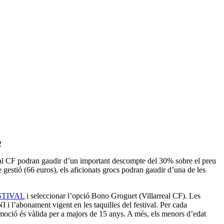
2
rreal CF podran gaudir d’un important descompte del 30% sobre el preu
 gestió (66 euros), els aficionats grocs podran gaudir d’una de les
STIVAL
i seleccionar l’opció Bono Groguet (Villarreal CF). Les
I i l’abonament vigent en les taquilles del festival. Per cada
oció és vàlida per a majors de 15 anys. A més, els menors d’edat