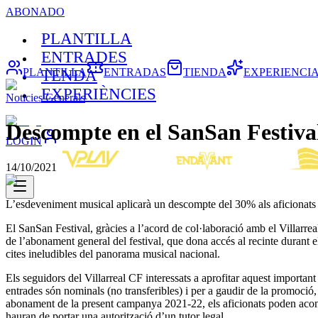
ABONADO
PLANTILLA
ENTRADES
PLANTILLA
ENTRADAS
TIENDA
EXPERIENCI
TENDA
EXPERIÈNCIES
Noticies Generals
Descompte en el SanSan Festival
LOGIN
14/10/2021
L’esdeveniment musical aplicarà un descompte del 30% als aficionats 
El SanSan Festival, gràcies a l’acord de col·laboració amb el Villarr
de l’abonament general del festival, que dona accés al recinte durant e
cites ineludibles del panorama musical nacional.
Els seguidors del Villarreal CF interessats a aprofitar aquest importa
entrades són nominals (no transferibles) i per a gaudir de la promoció, 
abonament de la present campanya 2021-22, els aficionats poden acon
hauran de portar una autorització d’un tutor legal.