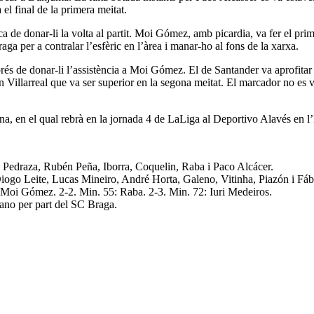
 el final de la primera meitat.
ca de donar-li la volta al partit. Moi Gómez, amb picardia, va fer el pri
aga per a contralar l’esfèric en l’àrea i manar-ho al fons de la xarxa.
prés de donar-li l’assistència a Moi Gómez. El de Santander va aprofitar
 Villarreal que va ser superior en la segona meitat. El marcador no es v
ana, en el qual rebrà en la jornada 4 de LaLiga al Deportivo Alavés en l
 Pedraza, Rubén Peña, Iborra, Coquelin, Raba i Paco Alcácer.
ogo Leite, Lucas Mineiro, André Horta, Galeno, Vitinha, Piazón i Fáb
: Moi Gómez. 2-2. Min. 55: Raba. 2-3. Min. 72: Iuri Medeiros.
ano per part del SC Braga.