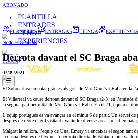
ABONADO
PLANTILLA
ENTRADES
PLANTILLA
ENTRADAS
TIENDA
EXPERIENCI
TENDA
EXPERIÈNCIES
Noticies Generals
Derrota davant el SC Braga aban
LOGIN
03/09/2021
El Submarí va empatar gràcies als gols de Moi Goméz i Raba en la 2a pa
El Villarreal va caure derrotat davant el SC Braga (2-3) en l’amistós
la segona part per mitjà de Moi Gómez i Raba. En el 71, i quan el domin
L’equip portugués es va avançar en el minut 6 de partit. Un servei de p
després de rebre el gol visitant i va tindre diverses ocasions d’empata
Malgrat la millora, l’equip de Unai Emery va encaixar el segon tant d
la gespa després de l’expulsió per roja directa de Fabiano, que va derro