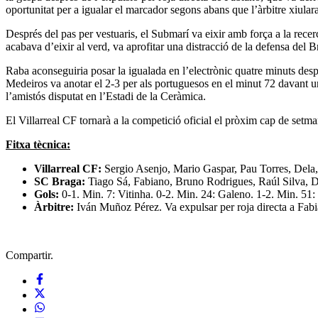
oportunitat per a igualar el marcador segons abans que l’àrbitre xiulara
Després del pas per vestuaris, el Submarí va eixir amb força a la recer
acabava d’eixir al verd, va aprofitar una distracció de la defensa del Br
Raba aconseguiria posar la igualada en l’electrònic quatre minuts des
Medeiros va anotar el 2-3 per als portuguesos en el minut 72 davant un
l’amistós disputat en l’Estadi de la Ceràmica.
El Villarreal CF tornarà a la competició oficial el pròxim cap de setm
Fitxa tècnica:
Villarreal CF:
Sergio Asenjo, Mario Gaspar, Pau Torres, Dela,
SC Braga:
Tiago Sá, Fabiano, Bruno Rodrigues, Raúl Silva, Di
Gols:
0-1. Min. 7: Vitinha. 0-2. Min. 24: Galeno. 1-2. Min. 51
Àrbitre:
Iván Muñoz Pérez. Va expulsar per roja directa a Fabi
Compartir.