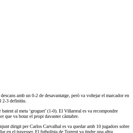
l descans amb un 0-2 de desavantatge, però va voltejar el marcador en
 2-3 definitiu.
r batent al meta ‘groguet’ (1-0). El Villarreal es va recompondre
ner que va botar el propi davanter càntabre.
onjunt dirigit per Carlos Carvalhal es va quedar amb 10 jugadors sobre
r en el travesser. El futbolista de Torrent va tindre una altra