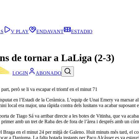
AS
V PLAY
ENDAVANT
ESTADIO
s de tornar a LaLiga (2-3)
LOGIN
ABONADO
rt, però se li va escapar el triomf en el minut 71
 disputat en l’Estadi de la Ceràmica. L’equip de Unai Emery va marxar a
i local era major, una ràpida contra dels lusitans va acabar suposant el
orta de Tiago Sá va arribar directe a les botes de Vitinha, que va acaba
r, primer amb un tret de Raba des de fora de l’àrea i després amb un cór
el Braga en el minut 24 per mitjà de Galeno. Huit minuts més tard, el c
car a Danjuma. La falta botada instants per Paco Alcàsser es va estavella