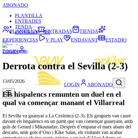
ABONADO
PLANTILLA
ENTRADES
TENDA
PLANTILLA
ENTRADAS
TIENDA
EXPERIÈNCIES
EXPERIENCIAS
V PLAY
ENDAVANT
ESTADIO
Primer equip
LOGIN
Derrota contra el Sevilla (2-3)
13/05/2026
LOGIN
ABONADO
Els hispalencs remunten un duel en el
qual va començar manant el Villarreal
El Sevilla va guanyar a La Cerámica (2-3). Els groguets van caure
davant els hispalencs en un partit que van començar guanyant, amb
gols de Gerard i Mikautadze. Després d’empatar el matx abans del
descans, amb gols d’Oso i Kike Salas, els visitants van acabar
emportant-se els tres punts gràcies a un gol d’Akor Adams en