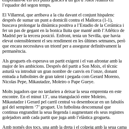
l’equador del segon temps.
El Villarreal, que arribava a la cita davant el conjunt hispalenc
després de sumar un punt a domicili contra el Mallorca (1-1),
buscava prolongar la dinàmica positiva a l’Estadio de la Cerámica i
fer un pas de gegant en la bonica lluita que manté amb l’Atlético de
Madrid per la tercera posició. Enfront, tenia un Sevilla, que havia
elevat ostensiblement el seu rendiment en les últimes setmanes, però
que encara necessitava un triomf per a assegurar definitivament la
permanència.
Als groguets els esperava un partit exigent i el van afrontar amb la
major de les ambicions. Després del partit a Son Moix, el tècnic
asturià va introduir un gran nombre de canvis en l’onze, donant
entrada a futbolistes de gran talent i pegada com Gerard Moreno,
Nicolas Pepe, Mikautadze, Moleiro o Pape Gueye.
Molts jugadors que no tardarien a deixar la seua empremta en este
encontre. En el minut 13’, una triangulació entre Moleiro,
Mikautadze i Gerard pel carril central va desembocar en un fabulós
gol del sempitern ‘7’ groguet. Un futbolista descomunal que
continua engrandint la seua llegenda i augmentant els seus registres
golejadors amb cada partit que juga amb l’elàstica grogueta.
Amb només dos tocs, una amb la dreta i el colpeig amb la seua cama