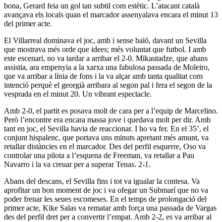
bona, Gerard feia un gol tan subtil com estètic. L’atacant català
avançava els locals quan el marcador assenyalava encara el minut 13
del primer acte.
El Villarreal dominava el joc, amb i sense baló, davant un Sevilla
que mostrava més orde que idees; més voluntat que futbol. I amb
este escenari, no va tardar a arribar el 2-0. Mikautadze, que abans
assistia, ara empenyia a la xarxa una fabulosa passada de Moleiro,
que va arribar a línia de fons i la va alçar amb tanta qualitat com
intenció perquè el georgià arribara al segon pal i fera el segon de la
vesprada en el minut 20. Un vibrant espectacle.
Amb 2-0, el partit es posava molt de cara per a l’equip de Marcelino.
Però l’encontre era encara massa jove i quedava molt per dir. Amb
tant en joc, el Sevilla havia de reaccionar. I ho va fer. En el 35’, el
conjunt hispalenc, que portava uns minuts apretant més amunt, va
retallar distàncies en el marcador. Des del perfil esquerre, Oso va
controlar una pilota a l’esquena de Freeman, va retallar a Pau
Navarro i la va creuar per a superar Tenas. 2-1.
Abans del descans, el Sevilla fins i tot va igualar la contesa. Va
aprofitar un bon moment de joc i va ofegar un Submarí que no va
poder frenar les seues escomeses. En el temps de prolongació del
primer acte, Kike Salas va rematar amb força una passada de Vargas
des del perfil dret per a convertir l’empat. Amb 2-2, es va arribar al