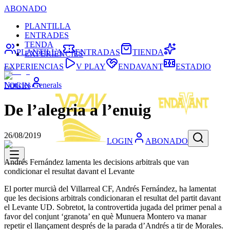
ABONADO
PLANTILLA
ENTRADES
TENDA
PLANTILLA
ENTRADAS
TIENDA
EXPERIÈNCIES
EXPERIENCIAS
V PLAY
ENDAVANT
ESTADIO
Noticies Generals
LOGIN
De l’alegria a l’enuig
26/08/2019
LOGIN
ABONADO
Andrés Fernández lamenta les decisions arbitrals que van
condicionar el resultat davant el Levante
El porter murcià del Villarreal CF, Andrés Fernández, ha lamentat
que les decisions arbitrals condicionaran el resultat del partit davant
el Levante UD. Sobretot, la controvertida jugada del primer penal a
favor del conjunt ‘granota’ en què Munuera Montero va manar
repetir el llançament després de la parada d’Andrés a tir de Morales.