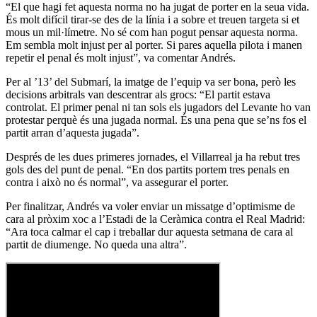
“El que hagi fet aquesta norma no ha jugat de porter en la seua vida.
És molt difícil tirar-se des de la línia i a sobre et treuen targeta si et
mous un mil·límetre. No sé com han pogut pensar aquesta norma.
Em sembla molt injust per al porter. Si pares aquella pilota i manen
repetir el penal és molt injust”, va comentar Andrés.
Per al ’13’ del Submarí, la imatge de l’equip va ser bona, però les
decisions arbitrals van descentrar als grocs: “El partit estava
controlat. El primer penal ni tan sols els jugadors del Levante ho van
protestar perquè és una jugada normal. És una pena que se’ns fos el
partit arran d’aquesta jugada”.
Després de les dues primeres jornades, el Villarreal ja ha rebut tres
gols des del punt de penal. “En dos partits portem tres penals en
contra i això no és normal”, va assegurar el porter.
Per finalitzar, Andrés va voler enviar un missatge d’optimisme de
cara al pròxim xoc a l’Estadi de la Ceràmica contra el Real Madrid:
“Ara toca calmar el cap i treballar dur aquesta setmana de cara al
partit de diumenge. No queda una altra”.