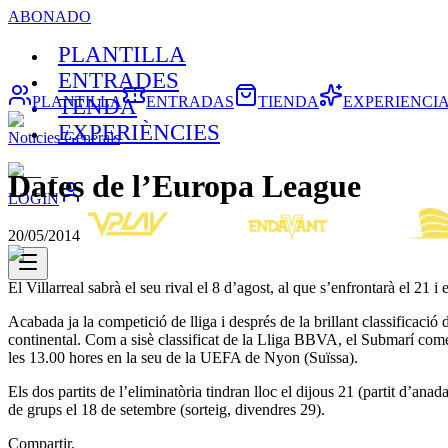
ABONADO
PLANTILLA
ENTRADES
PLANTILLA
ENTRADAS
TIENDA
EXPERIENCI
TENDA
EXPERIÈNCIES
Noticies Generals
Dates de l’Europa League
LOGIN
20/05/2014
El Villarreal sabrà el seu rival el 8 d’agost, al que s’enfrontarà el 21 i
Acabada ja la competició de lliga i després de la brillant classificació
continental. Com a sisè classificat de la Lliga BBVA, el Submarí començ
les 13.00 hores en la seu de la UEFA de Nyon (Suïssa).
Els dos partits de l’eliminatòria tindran lloc el dijous 21 (partit d’anad
de grups el 18 de setembre (sorteig, divendres 29).
Compartir.