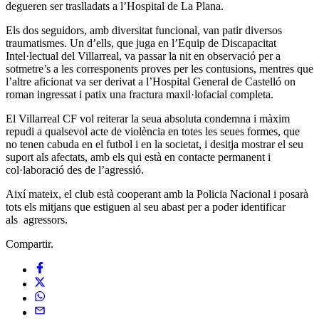
degueren ser traslladats a l’Hospital de La Plana.
Els dos seguidors, amb diversitat funcional, van patir diversos
traumatismes. Un d’ells, que juga en l’Equip de Discapacitat
Intel·lectual del Villarreal, va passar la nit en observació per a
sotmetre’s a les corresponents proves per les contusions, mentres que
l’altre aficionat va ser derivat a l’Hospital General de Castelló on
roman ingressat i patix una fractura maxil·lofacial completa.
El Villarreal CF vol reiterar la seua absoluta condemna i màxim
repudi a qualsevol acte de violència en totes les seues formes, que
no tenen cabuda en el futbol i en la societat, i desitja mostrar el seu
suport als afectats, amb els qui està en contacte permanent i
col·laboració des de l’agressió.
Així mateix, el club està cooperant amb la Policia Nacional i posarà
tots els mitjans que estiguen al seu abast per a poder identificar
als agressors.
Compartir.