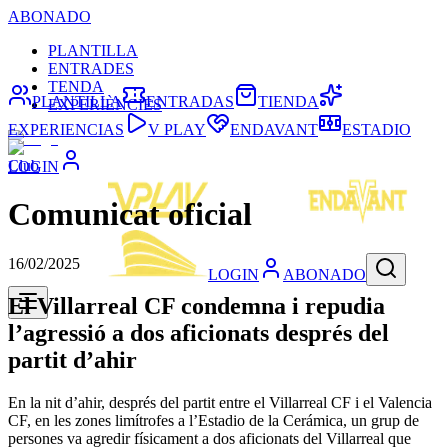
ABONADO
PLANTILLA
ENTRADES
TENDA
PLANTILLA
ENTRADAS
TIENDA
EXPERIÈNCIES
EXPERIENCIAS
V PLAY
ENDAVANT
ESTADIO
Club
LOGIN
Comunicat oficial
16/02/2025
LOGIN
ABONADO
El Villarreal CF condemna i repudia
l’agressió a dos aficionats després del
partit d’ahir
En la nit d’ahir, després del partit entre el Villarreal CF i el Valencia
CF, en les zones limítrofes a l’Estadio de la Cerámica, un grup de
persones va agredir físicament a dos aficionats del Villarreal que