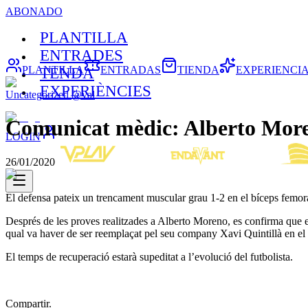
ABONADO
PLANTILLA
ENTRADES
PLANTILLA
ENTRADAS
TIENDA
EXPERIENCI
TENDA
EXPERIÈNCIES
Uncategorized @val
Comunicat mèdic: Alberto Mor
LOGIN
26/01/2020
El defensa pateix un trencament muscular grau 1-2 en el bíceps femora
Després de les proves realitzades a Alberto Moreno, es confirma que el
qual va haver de ser reemplaçat pel seu company Xavi Quintillà en el
El temps de recuperació estarà supeditat a l’evolució del futbolista.
Compartir.