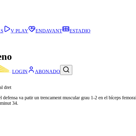
AS
V PLAY
ENDAVANT
ESTADIO
eno
LOGIN
ABONADO
l dret
 defensa va patir un trencament muscular grau 1-2 en el bíceps femoral 
 minut 34.