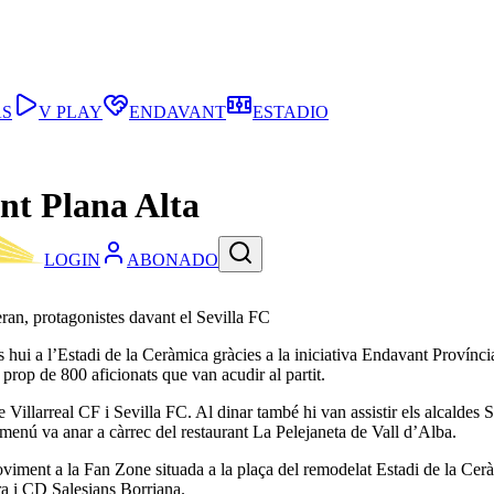
AS
V PLAY
ENDAVANT
ESTADIO
nt Plana Alta
LOGIN
ABONADO
ran, protagonistes davant el Sevilla FC
tes hui a l’Estadi de la Ceràmica gràcies a la iniciativa Endavant Provín
prop de 800 aficionats que van acudir al partit.
e Villarreal CF i Sevilla FC. Al dinar també hi van assistir els alcaldes
 menú va anar a càrrec del restaurant La Pelejaneta de Vall d’Alba.
oviment a la Fan Zone situada a la plaça del remodelat Estadi de la Cerà
ra i CD Salesians Borriana.