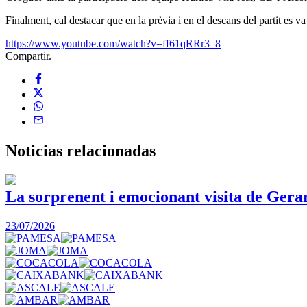
Finalment, cal destacar que en la prèvia i en el descans del partit es 
https://www.youtube.com/watch?v=ff61qRRr3_8
Compartir.
Noticias
relacionadas
La sorprenent i emocionant visita de Gera
23/07/2026