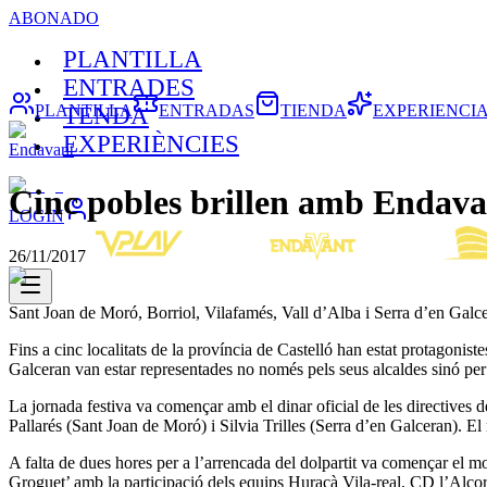
ABONADO
PLANTILLA
ENTRADES
PLANTILLA
ENTRADAS
TIENDA
EXPERIENCI
TENDA
EXPERIÈNCIES
Endavant
Cinc pobles brillen amb Endava
LOGIN
26/11/2017
Sant Joan de Moró, Borriol, Vilafamés, Vall d’Alba i Serra d’en Galce
Fins a cinc localitats de la província de Castelló han estat protagonis
Galceran van estar representades no només pels seus alcaldes sinó per 
La jornada festiva va començar amb el dinar oficial de les directives d
Pallarés (Sant Joan de Moró) i Silvia Trilles (Serra d’en Galceran). El
A falta de dues hores per a l’arrencada del dolpartit va començar el m
Groguet’ amb la participació dels equips Huracà Vila-real, CD l’Alco