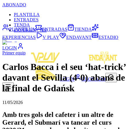
ABONADO
PLANTILLA
ENTRADES
TENDA
PLANTILLA
ENTRADAS
TIENDA
EXPERIÈNCIES
EXPERIENCIAS
V PLAY
ENDAVANT
ESTADIO
LOGIN
Primer equip
Carlos Bacca i el seu ‘hat-trick’
davant el Sevilla (4-0) abans de
LOGIN
ABONADO
la final de Gdańsk
11/05/2026
Amb tres gols del cafeter i un altre de
Gerard, el Submarí va tancar el curs