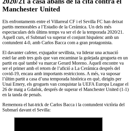
2020/21 a casa abans de la cita contra el
Manchester United
Els enfrontaments entre el Villarreal CF i el Sevilla FC han deixat
partits memorables a l’Estadio de la Cerámica. Un dels més
espectaculars dels últims temps va ser el de la temporada 2020/21.
Aquell curs, el Submarí va superar el conjunt hispalenc amb un
contundent 4-0, amb Carlos Bacca com a gran protagonista.
El davanter cafeter, exjugador sevillista, va liderar una actuació
estel·lar amb tres gols que van encaminar la golejada grogueta en un
partit en què també va marcar Gerard Moreno. Aquell encontre va
ser el primer amb el retorn de l’afició a La Cerámica després del
covid-19, encara amb importants restriccions. A més, va suposar
l’últim partit a casa d’una temporada històrica en què, dirigits per
Unai Emery, els groguets van conquistar la UEFA Europa League el
26 de maig a Gdańsk, després de superar el Manchester United (1-1)
en la tanda de penals.
Rememora el hat-trick de Carlos Bacca i la contundent victòria del
Submarí davant el Sevilla: