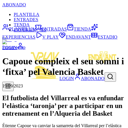
ABONADO
PLANTILLA
ENTRADES
TENDA
PLANTILLA
ENTRADAS
TIENDA
EXPERIÈNCIES
EXPERIENCIAS
V PLAY
ENDAVANT
ESTADIO
Primer equip
LOGIN
Capoue compleix el seu somni i
‘fitxa’ pel Valencia Basket
LOGIN
ABONADO
19/09/2023
El futbolista del Villarreal es va enfundar
l’elàstica ‘taronja’ per a participar en un
entrenament en l’Alqueria del Basket
Étienne Capoue va canviar la samarreta del Villarreal per l’elàstica