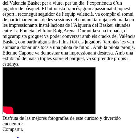
del Valencia Basket per a viure, per un dia, l’experiència d’un
jugador de bàsquet. El futbolista francés, gran apassionat d’aquest
esport i reconegut seguidor de l’equip valencià, va complir el somni
de participar en una de les sessions del conjunt taronja, celebrada en
les impressionants instal·lacions de l’Alqueria del Basket, situades
entre La Fonteta i el futur Roig Arena. Durant la seua trobada, el
migcampista groguet va poder conversar amb els cracks del València
Basket, compartir alguns tirs i fins i tot els jugadors ‘taronjas’ es van
animar a donar uns tocs a una pilota de futbol. Amb la pilota taronja,
Étienne Capoue va demostrar una impressionant destresa. Amb una
exhibició de mats i triples sobre el parquet, va sorprendre propis i
estranys.
Disfruta de las mejores fotografías de este curioso y divertido
encuentro:
Compartir.