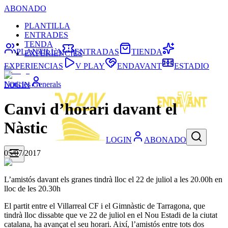
ABONADO
PLANTILLA
ENTRADES
TENDA
PLANTILLA
ENTRADAS
TIENDA
EXPERIÈNCIES
EXPERIENCIAS
V PLAY
ENDAVANT
ESTADIO
Noticies Generals
LOGIN
Canvi d’horari davant el
Nàstic
LOGIN
ABONADO
05/07/2017
L’amistós davant els granes tindrà lloc el 22 de juliol a les 20.00h en
lloc de les 20.30h
El partit entre el Villarreal CF i el Gimnàstic de Tarragona, que
tindrà lloc dissabte que ve 22 de juliol en el Nou Estadi de la ciutat
catalana, ha avançat el seu horari. Així, l’amistós entre tots dos