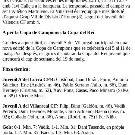
tres ocasions consecutives en les temporades 14-15, 15-16 i 16-17
amb Javi Calleja a la banqueta. La temporada passada el campió va
ser l’Atlético Madrileño. El Villarreal és l’equip que més títols té
d’aquest Grup VII de Divisió d’Honor (8), seguit del Juvenil del
Valencia CF amb 4.
A per la Copa de Campions i la Copa del Rei
Gràcies a aquest títol, el Juvenil A del Villarreal participarà en una
nova edició de la Copa de Campions que se celebrarà del 5 al 11 de
maig. Poc després, els grocs disputaran la Copa del Rei juvenil que
arrencarà el cap de setmana del 19 de maig.
Fitxa tècnica:
Juvenil A del Lorca CFB:
Cristóbal; Juan Durán, Farru, Antonio
Sánchez, Eric (Andrés, m. 46), Pablo Serrano (Julio, m. 66), Dani
Bermejo (Cristian, m. 52), Xavi Pons, Casas, Paco Miñarro (Salva,
m. 88) i Vicente Meca.
Juvenil A del Villarreal CF:
Filip; Binu (Galdón, m. 46), Vadik,
Pereiro, Dani Tasende; Morante, Carlo Adriano, Baena (Jose, m.
92); Collado (John, m. 86), Arana (Rodri, m. 75) i Fer Niño.
Gols:
0-1. Min. 7: Vadik. 1-1. Min. 31: Dani Tasende, en pròpia
porta. 1-2. Min. 35: Baena. 1-3. Min. 63: Arana.