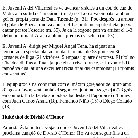
El Juvenil A del Villarreal es va avançar gràcies a un cop de cap de
Vadik a la sortida d’un córner (m. 7) i el Lorca va empatar amb un
gol en pròpia porta de Dani Tasende (m. 31). Poc després va arribar
el golàs de Baena, que va anotar el 1-2 amb un cop de dreta que va
entrar per tot l’escaire (m. 35). Ja en la segona part va arribar el 1-3
definitiu, obra d’Arana amb una preciosa vaselina (m. 63).
El Juvenil A, dirigit per Miguel Ángel Tena, ha signat una
temporada espectacular acumulant un total de 68 punts en 30
jornades de lliga (21 victòries, 5 empats i quatre derrotes). El títol no
s’ha decidit fins al final, ja que el seu rival directe, el Levante UD,
també va quallar una excel·lent recta final del campionat (13 triomfs
consecutius).
L’equip groc s’ha confirmat com el màxim golejador del grup amb
81 gols a favor, sent també el segon conjunt menys golejat (23 gols
en contra). En la faceta anotadora ha destacat l’aportació d’homes
com Juan Carlos Arana (18), Fernando Niño (15) o Diego Collado
(13).
Huité títol de Divisió d’Honor
Aquesta és la huitena vegada que el Juvenil A del Villarreal es
proclama campió de Divisió d’Honor. Ho va aconseguir fins a en