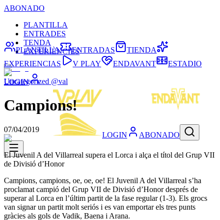
ABONADO
PLANTILLA
ENTRADES
TENDA
PLANTILLA
ENTRADAS
TIENDA
EXPERIÈNCIES
EXPERIENCIAS
V PLAY
ENDAVANT
ESTADIO
Uncategorized @val
LOGIN
Campions!
07/04/2019
LOGIN
ABONADO
El Juvenil A del Villarreal supera el Lorca i alça el títol del Grup VII
de Divisió d’Honor
Campions, campions, oe, oe, oe! El Juvenil A del Villarreal s’ha
proclamat campió del Grup VII de Divisió d’Honor després de
superar al Lorca en l’últim partit de la fase regular (1-3). Els grocs
van signar un partit molt seriós i es van emportar els tres punts
gràcies als gols de Vadik, Baena i Arana.