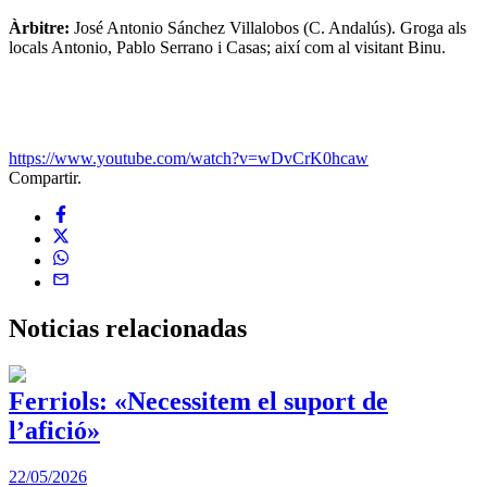
Àrbitre:
José Antonio Sánchez Villalobos (C. Andalús). Groga als
locals Antonio, Pablo Serrano i Casas; així com al visitant Binu.
https://www.youtube.com/watch?v=wDvCrK0hcaw
Compartir.
Noticias
relacionadas
Ferriols: «Necessitem el suport de
l’afició»
22/05/2026
3