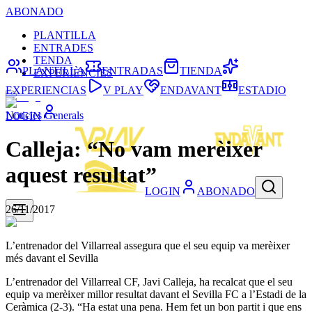
ABONADO
PLANTILLA
ENTRADES
TENDA
PLANTILLA
ENTRADAS
TIENDA
EXPERIÈNCIES
EXPERIENCIAS
V PLAY
ENDAVANT
ESTADIO
Noticies Generals
LOGIN
Calleja: “No vam merèixer
aquest resultat”
LOGIN
ABONADO
26/11/2017
L’entrenador del Villarreal assegura que el seu equip va merèixer
més davant el Sevilla
L’entrenador del Villarreal CF, Javi Calleja, ha recalcat que el seu
equip va merèixer millor resultat davant el Sevilla FC a l’Estadi de la
Ceràmica (2-3). “Ha estat una pena. Hem fet un bon partit i que ens