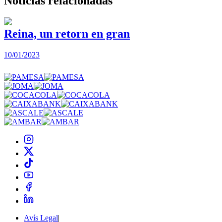
Noticias
relacionadas
Reina, un retorn en gran
10/01/2023
2
Avís Legal
|