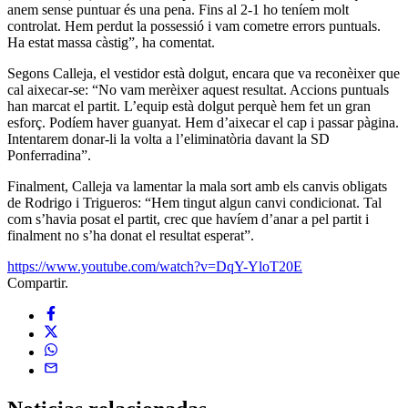
anem sense puntuar és una pena. Fins al 2-1 ho teníem molt
controlat. Hem perdut la possessió i vam cometre errors puntuals.
Ha estat massa càstig”, ha comentat.
Segons Calleja, el vestidor està dolgut, encara que va reconèixer que
cal aixecar-se: “No vam merèixer aquest resultat. Accions puntuals
han marcat el partit. L’equip està dolgut perquè hem fet un gran
esforç. Podíem haver guanyat. Hem d’aixecar el cap i passar pàgina.
Intentarem donar-li la volta a l’eliminatòria davant la SD
Ponferradina”.
Finalment, Calleja va lamentar la mala sort amb els canvis obligats
de Rodrigo i Trigueros: “Hem tingut algun canvi condicionat. Tal
com s’havia posat el partit, crec que havíem d’anar a pel partit i
finalment no s’ha donat el resultat esperat”.
https://www.youtube.com/watch?v=DqY-YloT20E
Compartir.