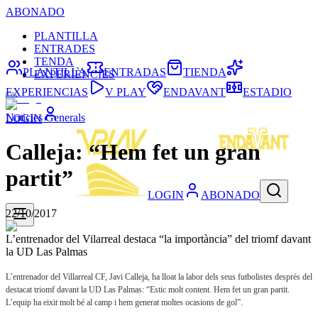
ABONADO
PLANTILLA
ENTRADES
TENDA
PLANTILLA
ENTRADAS
TIENDA
EXPERIÈNCIES
EXPERIENCIAS
V PLAY
ENDAVANT
ESTADIO
Noticies Generals
LOGIN
Calleja: “Hem fet un gran
partit”
LOGIN
ABONADO
22/10/2017
L’entrenador del Vilarreal destaca “la importància” del triomf davant
la UD Las Palmas
L’entrenador del Villarreal CF, Javi Calleja, ha lloat la labor dels seus futbolistes després del
destacat triomf davant la UD Las Palmas: “Estic molt content. Hem fet un gran partit.
L’equip ha eixit molt bé al camp i hem generat moltes ocasions de gol”.