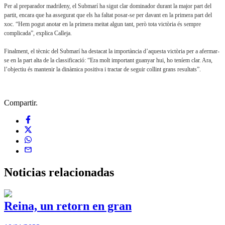
Per al preparador madrileny, el Submarí ha sigut clar dominador durant la major part del
partit, encara que ha assegurat que els ha faltat posar-se per davant en la primera part del
xoc. “Hem pogut anotar en la primera meitat algun tant, però tota victòria és sempre
complicada”, explica Calleja.
Finalment, el tècnic del Submarí ha destacat la importància d’aquesta victòria per a afermar-
se en la part alta de la classificació: “Era molt important guanyar hui, ho teníem clar. Ara,
l’objectiu és mantenir la dinàmica positiva i tractar de seguir collint grans resultats”.
Compartir.
Noticias
relacionadas
Reina, un retorn en gran