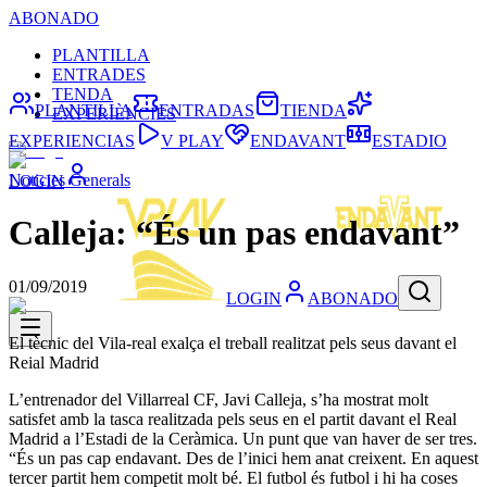
ABONADO
PLANTILLA
ENTRADES
TENDA
PLANTILLA
ENTRADAS
TIENDA
EXPERIÈNCIES
EXPERIENCIAS
V PLAY
ENDAVANT
ESTADIO
Noticies Generals
LOGIN
Calleja: “És un pas endavant”
01/09/2019
LOGIN
ABONADO
El tècnic del Vila-real exalça el treball realitzat pels seus davant el
Reial Madrid
L’entrenador del Villarreal CF, Javi Calleja, s’ha mostrat molt
satisfet amb la tasca realitzada pels seus en el partit davant el Real
Madrid a l’Estadi de la Ceràmica. Un punt que van haver de ser tres.
“És un pas cap endavant. Des de l’inici hem anat creixent. En aquest
tercer partit hem competit molt bé. El futbol és futbol i hi ha coses