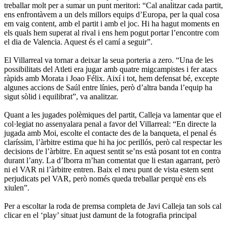
treballar molt per a sumar un punt meritori: “Cal analitzar cada partit,
ens enfrontàvem a un dels millors equips d’Europa, per la qual cosa
em vaig content, amb el partit i amb el joc. Hi ha hagut moments en
els quals hem superat al rival i ens hem pogut portar l’encontre com
el dia de Valencia. Aquest és el camí a seguir”.
El Villarreal va tornar a deixar la seua porteria a zero. “Una de les
possibilitats del Atleti era jugar amb quatre migcampistes i fer atacs
ràpids amb Morata i Joao Félix. Així i tot, hem defensat bé, excepte
algunes accions de Saúl entre línies, però d’altra banda l’equip ha
sigut sòlid i equilibrat”, va analitzar.
Quant a les jugades polèmiques del partit, Calleja va lamentar que el
col·legiat no assenyalara penal a favor del Villarreal: “En directe la
jugada amb Moi, escolte el contacte des de la banqueta, el penal és
claríssim, l’àrbitre estima que hi ha joc perillós, però cal respectar les
decisions de l’àrbitre. En aquest sentit se’ns està posant tot en contra
durant l’any. La d’Iborra m’han comentat que li estan agarrant, però
ni el VAR ni l’àrbitre entren. Baix el meu punt de vista estem sent
perjudicats pel VAR, però només queda treballar perquè ens els
xiulen”.
Per a escoltar la roda de premsa completa de Javi Calleja tan sols cal
clicar en el ‘play’ situat just damunt de la fotografia principal