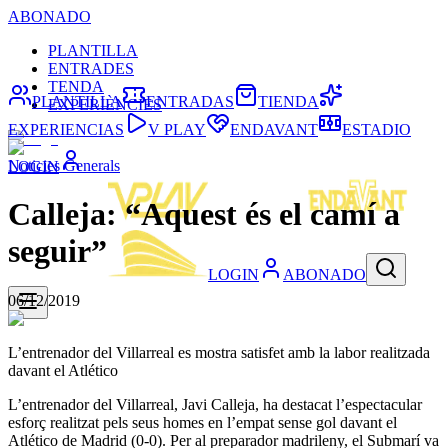
ABONADO
PLANTILLA
ENTRADES
TENDA
PLANTILLA
ENTRADAS
TIENDA
EXPERIÈNCIES
EXPERIENCIAS
V PLAY
ENDAVANT
ESTADIO
Noticies Generals
LOGIN
Calleja: “Aquest és el camí a
seguir”
LOGIN
ABONADO
06/12/2019
L’entrenador del Villarreal es mostra satisfet amb la labor realitzada
davant el Atlético
L’entrenador del Villarreal, Javi Calleja, ha destacat l’espectacular
esforç realitzat pels seus homes en l’empat sense gol davant el
Atlético de Madrid (0-0). Per al preparador madrileny, el Submarí va