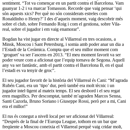
sentiment. “Tot va començar en un partit contra el Barcelona. Vam
guanyar 1-2 i va marcar Tomasson. Recorde que vaig pensar ‘qui
són aquests xics? Per què no són considerats estreles com
Ronaldinho o Henry?’ I des d’aqueix moment, vaig descobrir més
sobre el club, sobre Fernando Roig i com el gestiona, sobre Vila-
real, sobre el jugador i em vaig enamorar”.
Bogdan ha vist jugar en directe al Villarreal en tres ocasions, a
Minsk, Moscou i Sant Petersburg, i somia amb poder anar un dia a
l’Estadi de la Ceràmica. Compta que el seu millor moment com
‘groguet’ va ser l’ascens en 2013. “El meu moment favorit va ser
poder veure com a aficionat que l’equip tornava de Segona. Aquell
any va ser fantàstic, amb el partit contra el Barcelona B, en el qual
l’estadi es va tenyir de groc”.
El seu jugador favorit de la història del Villarreal és Cani: “M’agrada
Rubén Cani, era un ‘tipo’ dur, però també era molt tècnic i un
jugador intel·ligent al mateix temps. El seu desbord i el seu regat
eren magnífics. Per descomptat, també m’agraden Marcos Senna,
Santi Cazorla, Bruno Soriano i Giuseppe Rossi, però per a mi, Cani
era el millor!”
El rus és conegut a nivell local per ser aficionat del Villarreal:
“Després de la final de l’Europa League, tothom en un bar que
freqüente a Moscou coneixia el Villarreal perquè vaig cridar molt,