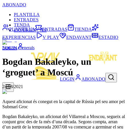
ABONADO
PLANTILLA
ENTRADES
TENDA
PLANTILLA
ENTRADAS
TIENDA
EXPERIÈNCIES
EXPERIENCIAS
V PLAY
ENDAVANT
ESTADIO
Noticies Generals
LOGIN
Bogdan Bakaleyko, un
‘groguet’ a Moscú
LOGIN
ABONADO
24/08/2021
Aquest aficionat és conegut en la capital de Rússia pel seu amor pel
Submarí Groc
Bogdan Bakaleyko, un aficionat del Villarreal a Moscou, segueix al
conjunt groc des de fa més d’una dècada. Segons compta, arran
d’un partit de la temporada 2007/08 va començar a germinar el seu