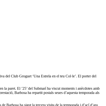
ativa del Club Groguet ‘Una Estrela en el teu Col·le’. El porter del
ven la paret. El ’25’ del Submarí ha viscut moments i anècdotes amb
raprestació, Barbosa ha repartit postals seues d’aquesta temporada als
 de Barbosa ha sigut la tercera visita de la temporada i d’açí d’ara