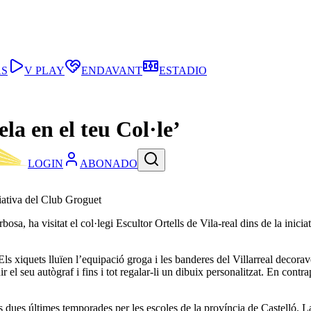
AS
V PLAY
ENDAVANT
ESTADIO
a en el teu Col·le’
LOGIN
ABONADO
iciativa del Club Groguet
osa, ha visitat el col·legi Escultor Ortells de Vila-real dins de la inici
s xiquets lluïen l’equipació groga i les banderes del Villarreal decora
 el seu autògraf i fins i tot regalar-li un dibuix personalitzat. En cont
es dues últimes temporades per les escoles de la província de Castelló. La