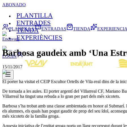
ABONADO
PLANTILLA
ENTRADES
PLANTILLA
ENTRADAS
TIENDA
EXPERIENCI
TENDA
EXPERIÈNCIES
Endavant
Barbosa gaudeix amb ‘Una Estrel
LOGIN
15/11/2017
El porter ha visitat el CEIP Escultor Ortells de Vila-real dins de la in
De tornada a les aules. El porter argentí del Villarreal CF, Mariano Barb
Villarreal ha tingut una rebuda a lo gran per part dels més xicotets.
Barbosa s’ha trobat amb una classe ambientada en honor al Submarí. El
els alumnes, els quals han pogut gaudir de prop del seu ídol, aconseguir
més xicotets de la família groga.
Aquesta iniciativa de l’entitat groga porta un llarg recorregut durant l