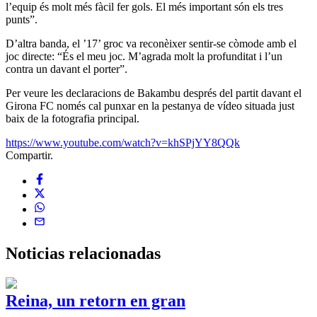
l’equip és molt més fàcil fer gols. El més important són els tres
punts”.
D’altra banda, el ’17’ groc va reconèixer sentir-se còmode amb el
joc directe: “És el meu joc. M’agrada molt la profunditat i l’un
contra un davant el porter”.
Per veure les declaracions de Bakambu després del partit davant el
Girona FC només cal punxar en la pestanya de vídeo situada just
baix de la fotografia principal.
https://www.youtube.com/watch?v=khSPjYY8QQk
Compartir.
Noticias
relacionadas
Reina, un retorn en gran