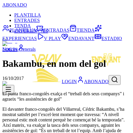
ABONADO
PLANTILLA
ENTRADES
TENDA
PLANTILLA
ENTRADAS
TIENDA
EXPERIÈNCIES
EXPERIENCIAS
V PLAY
ENDAVANT
ESTADIO
Noticies Generals
LOGIN
Bakambu, en nom del gol
16/10/2017
LOGIN
ABONADO
El punta franco-congolès exalça el “treball dels seus companys” i
agraeix “les assistències de gol”
El davanter franco-congolès del Villarreal, Cédric Bakambu, s’ha
mostrat satisfet per l’excel·lent moment que travessa: “A nivell
personal estic molt content perquè he començat bé la temporada”.
Així mateix, va exalçar la tasca dels seus companys, agraint les
assistències de gol: “És un treball de tot l’equip. Amb l’ajuda de