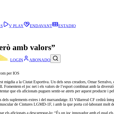
AS
V PLAY
ENDAVANT
ESTADIO
però amb valors”
LOGIN
ABONADO
 com per IOS
est migdia a la Ciutat Esportiva. Un dels seus creadors, Omar Serralvo,
ivell. Fomentem el joc net i els valors de l’esport combinat amb la diver
entar que els aficionats puguen sentir-se atrets per aquest producte i pe
s dels suplements extres i del marxandatge. El Villarreal CF cedirà ínteg
muscular de Cintures LGMD-1F, i amb la que porta col·laborant molt de 
ls aficionats a descarregar-lo: “És un joc innovador amb el qual els afi