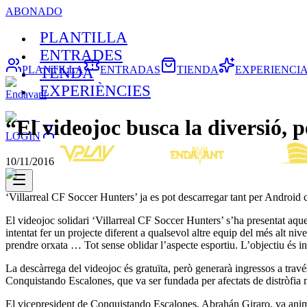
ABONADO
PLANTILLA
ENTRADES
PLANTILLA
ENTRADAS
TIENDA
EXPERIENCI
TENDA
EXPERIÈNCIES
Endavant
“El videojoc busca la diversió, 
LOGIN
10/11/2016
‘Villarreal CF Soccer Hunters’ ja es pot descarregar tant per Android
El videojoc solidari ‘Villarreal CF Soccer Hunters’ s’ha presentat aqu
intentat fer un projecte diferent a qualsevol altre equip del més alt n
prendre orxata … Tot sense oblidar l’aspecte esportiu. L’objectiu és int
La descàrrega del videojoc és gratuïta, però generarà ingressos a travé
Conquistando Escalones, que va ser fundada per afectats de distròfia 
El vicepresident de Conquistando Escalones, Abrahán Giraro, va animar e