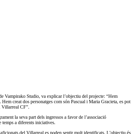
 de Vampirako Studio, va explicar l’objectiu del projecte: “Hem
sió. Hem creat dos personatges com són Pascual i Maria Gracieta, es pot
l Villarreal CF”.
rament la seva part dels ingressos a favor de l’associació
temps a diferents iniciatives.
cionats del Villarreal es poden sentir molt identificats. L’objectiu és