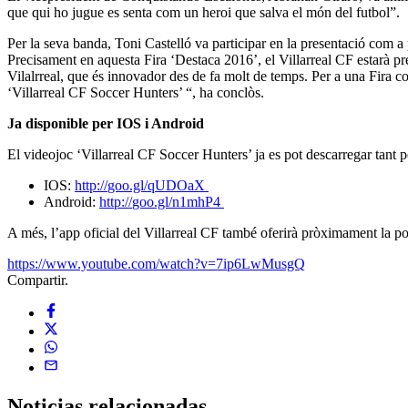
que qui ho jugue es senta com un heroi que salva el món del futbol”.
Per la seva banda, Toni Castelló va participar en la presentació com a
Precisament en aquesta Fira ‘Destaca 2016’, el Villarreal CF estarà p
Vilalrreal, que és innovador des de fa molt de temps. Per a una Fira co
‘Villarreal CF Soccer Hunters’ “, ha conclòs.
Ja disponible per IOS i Android
El videojoc ‘Villarreal CF Soccer Hunters’ ja es pot descarregar tant
IOS:
http://
goo.gl/qUDOaX
Android:
http://
goo.gl/n1mhP4
A més, l’app oficial del Villarreal CF també oferirà pròximament la poss
https://www.youtube.com/watch?v=7ip6LwMusgQ
Compartir.
Noticias
relacionadas