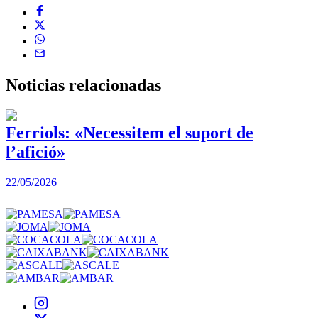
Noticias
relacionadas
Ferriols: «Necessitem el suport de
l’afició»
22/05/2026
3