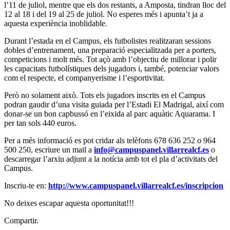
l’11 de juliol, mentre que els dos restants, a Amposta, tindran lloc del
12 al 18 i del 19 al 25 de juliol. No esperes més i apunta’t ja a
aquesta experiència inoblidable.
Durant l’estada en el Campus, els futbolistes realitzaran sessions
dobles d’entrenament, una preparació especialitzada per a porters,
competicions i molt més. Tot açò amb l’objectiu de millorar i polir
les capacitats futbolístiques dels jugadors i, també, potenciar valors
com el respecte, el companyerisme i l’esportivitat.
Però no solament això. Tots els jugadors inscrits en el Campus
podran gaudir d’una visita guiada per l’Estadi El Madrigal, així com
donar-se un bon capbussó en l’eixida al parc aquàtic Aquarama. I
per tan sols 440 euros.
Per a més informació es pot cridar als telèfons 678 636 252 o 964
500 250, escriure un mail a
info@campuspanel.villarrealcf.es
o
descarregar l’arxiu adjunt a la notícia amb tot el pla d’activitats del
Campus.
Inscriu-te en:
http://www.campuspanel.villarrealcf.es/inscripcion
No deixes escapar aquesta oportunitat!!!
Compartir.