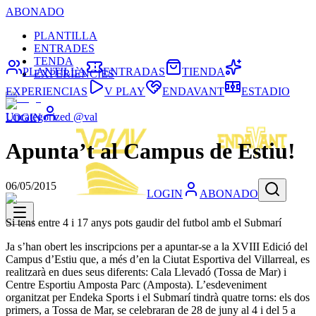
ABONADO
PLANTILLA
ENTRADES
TENDA
PLANTILLA
ENTRADAS
TIENDA
EXPERIÈNCIES
EXPERIENCIAS
V PLAY
ENDAVANT
ESTADIO
Uncategorized @val
LOGIN
Apunta’t al Campus de Estiu!
06/05/2015
LOGIN
ABONADO
Si tens entre 4 i 17 anys pots gaudir del futbol amb el Submarí
Ja s’han obert les inscripcions per a apuntar-se a la XVIII Edició del
Campus d’Estiu que, a més d’en la Ciutat Esportiva del Villarreal, es
realitzarà en dues seus diferents: Cala Llevadó (Tossa de Mar) i
Centre Esportiu Amposta Parc (Amposta). L’esdeveniment
organitzat per Endeka Sports i el Submarí tindrà quatre torns: els dos
primers, a Tossa de Mar, se celebraran de 28 de juny al 4 i del 5 a