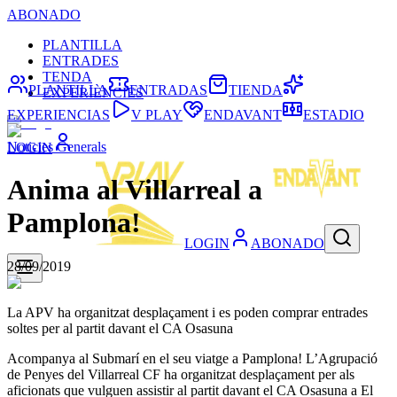
ABONADO
PLANTILLA
ENTRADES
TENDA
PLANTILLA
ENTRADAS
TIENDA
EXPERIÈNCIES
EXPERIENCIAS
V PLAY
ENDAVANT
ESTADIO
Noticies Generals
LOGIN
Anima al Villarreal a
Pamplona!
LOGIN
ABONADO
28/09/2019
La APV ha organitzat desplaçament i es poden comprar entrades
soltes per al partit davant el CA Osasuna
Acompanya al Submarí en el seu viatge a Pamplona! L’Agrupació
de Penyes del Villarreal CF ha organitzat desplaçament per als
aficionats que vulguen assistir al partit davant el CA Osasuna a El