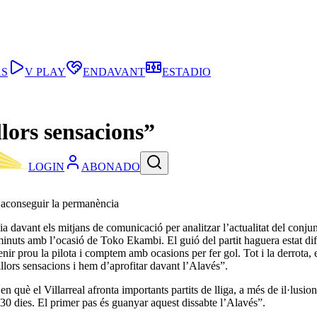
AS
V PLAY
ENDAVANT
ESTADIO
lors sensacions”
LOGIN
ABONADO
r aconseguir la permanència
davant els mitjans de comunicació per analitzar l’actualitat del conjun
inuts amb l’ocasió de Toko Ekambi. El guió del partit haguera estat di
tenir prou la pilota i comptem amb ocasions per fer gol. Tot i la derrota
llors sensacions i hem d’aprofitar davant l’Alavés”.
en què el Villarreal afronta importants partits de lliga, a més de il·lu
 30 dies. El primer pas és guanyar aquest dissabte l’Alavés”.