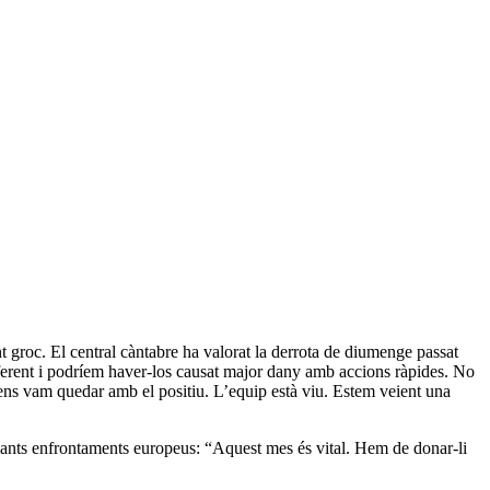
t groc. El central càntabre ha valorat la derrota de diumenge passat
ferent i podríem haver-los causat major dany amb accions ràpides. No
, ens vam quedar amb el positiu. L’equip està viu. Estem veient una
sionants enfrontaments europeus: “Aquest mes és vital. Hem de donar-li