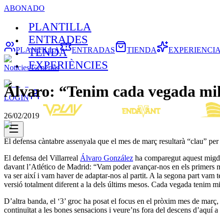
ABONADO
PLANTILLA
ENTRADES
PLANTILLA
ENTRADAS
TIENDA
EXPERIENCI
TENDA
EXPERIÈNCIES
Noticies Generals
Álvaro: “Tenim cada vegada mil
LOGIN
26/02/2019
El defensa càntabre assenyala que el mes de març resultarà “clau” pe
El defensa del Villarreal
Álvaro González
ha comparegut aquest migdia 
davant l’Atlético de Madrid: “Vam poder avançar-nos en els primers m
va ser així i vam haver de adaptar-nos al partit. A la segona part vam 
versió totalment diferent a la dels últims mesos. Cada vegada tenim mi
D’altra banda, el ‘3’ groc ha posat el focus en el pròxim mes de març, 
continuïtat a les bones sensacions i veure’ns fora del descens d’aquí a