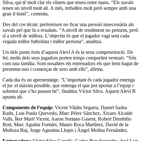
Silva, qui té molt clar els vímets que tenen entre mans. “Els xavals
tenen un nivell molt alt. A més, treballen molt però sempre amb una
gran il·lusió”, comenta.
Des del cos tècnic prefereixen no ficar una pressió innecessària als
xavals pel que fa a resultats. “A nivell de rendiment no pensem, però
sí a nivell de millora. L’objectiu és que el jugador vagi sent cada
vegada millor futbolista i millor persona”, analitza.
Un dels punts forts d’aquest Aleví A és la seua compenetració. De
fet, molts dels seus jugadors porten temps compartint vestuari. “Són
com una família. Som nosaltres els entrenadors els que hem hagut de
presentar-nos i començar de zero amb ells”, afirma.
Cada dia és un aprenentatge. “L’important és cada jugador entenga
el joc el màxim possible, que entenga el que pot aportar a l’equip i
sobretot que s’ho passen bé”, finalitza Víctor Silva. Aquest Aleví B
apunta alt.
Components de l’equip:
Vicent Vilalta Segarra, Daniel Sasha
Radu, Luis Paulo Quevedo, Marc Pérez Sánchez, Álvaro Alcaide
Valls, Íker Martí Vicent, Aaron Soriano Gasent, Robert Dembilio
Bort, Marc Aguilar Fortalet, Mauro Roca Martínez, David de la
Muñoza Buj, Jorge Agustina Llopis i Àngel Molina Fernández.
Entrenadors:
Víctor Silva Capella, Carlos Bou Sospedra, José Luis