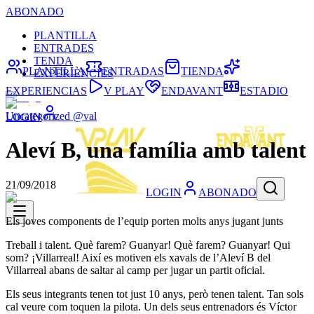
ABONADO
PLANTILLA
ENTRADES
TENDA
PLANTILLA
ENTRADAS
TIENDA
EXPERIÈNCIES
EXPERIENCIAS
V PLAY
ENDAVANT
ESTADIO
Uncategorized @val
LOGIN
Aleví B, una família amb talent
21/09/2018
LOGIN
ABONADO
Els joves components de l’equip porten molts anys jugant junts
Treball i talent. Què farem? Guanyar! Què farem? Guanyar! Qui
som? ¡Villarreal! Així es motiven els xavals de l’Aleví B del
Villarreal abans de saltar al camp per jugar un partit oficial.
Els seus integrants tenen tot just 10 anys, però tenen talent. Tan sols
cal veure com toquen la pilota. Un dels seus entrenadors és Víctor