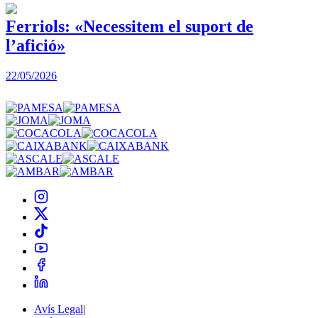
Ferriols: «Necessitem el suport de
l’afició»
22/05/2026
3
Avís Legal
|