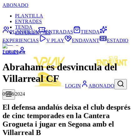
ABONADO
PLANTILLA
ENTRADES
TENDA
PLANTILLA
ENTRADAS
TIENDA
EXPERIÈNCIES
EXPERIENCIAS
V PLAY
ENDAVANT
ESTADIO
Futbol base
LOGIN
Abraham es desvincula del
Villarreal CF
LOGIN
ABONADO
09/08/2024
El defensa andalús deixa el club després
de cinc temporades en la Cantera
Grogueta i jugar en Segona amb el
Villarreal B