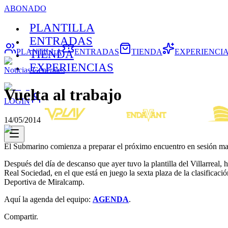
ABONADO
PLANTILLA
ENTRADAS
PLANTILLA
ENTRADAS
TIENDA
EXPERIENCI
TIENDA
EXPERIENCIAS
Noticias Generales
Vuelta al trabajo
LOGIN
14/05/2014
El Submarino comienza a preparar el próximo encuentro en sesión ma
Después del día de descanso que ayer tuvo la plantilla del Villarreal,
Real Sociedad, en el que está en juego la sexta plaza de la clasificac
Deportiva de Miralcamp.
Aquí la agenda del equipo:
AGENDA
.
Compartir.