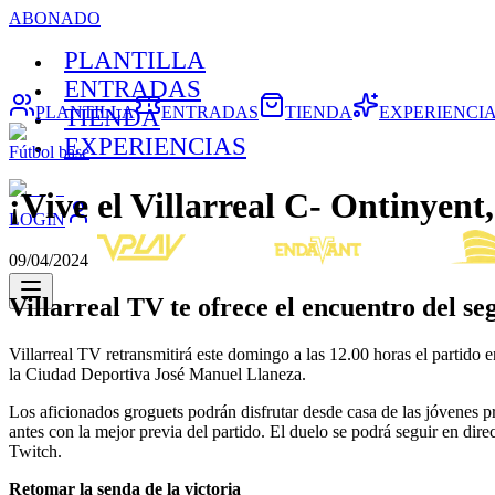
ABONADO
PLANTILLA
ENTRADAS
PLANTILLA
ENTRADAS
TIENDA
EXPERIENCI
TIENDA
EXPERIENCIAS
Fútbol base
¡Vive el Villarreal C- Ontinyent,
LOGIN
09/04/2024
Villarreal TV te ofrece el encuentro del se
Villarreal TV retransmitirá este domingo a las 12.00 horas el partido 
la Ciudad Deportiva José Manuel Llaneza.
Los aficionados groguets podrán disfrutar desde casa de las jóvenes p
antes con la mejor previa del partido. El duelo se podrá seguir en dire
Twitch.
Retomar la senda de la victoria