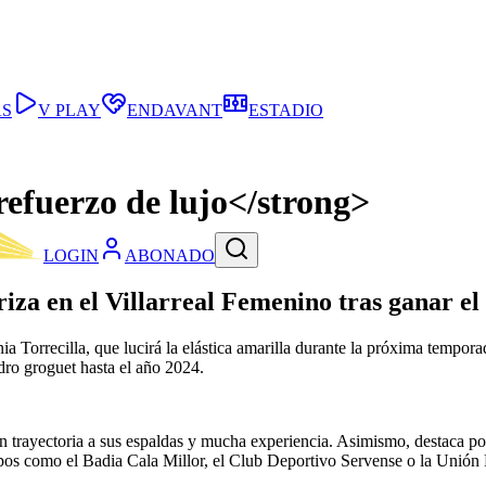
AS
V PLAY
ENDAVANT
ESTADIO
refuerzo de lujo</strong>
LOGIN
ABONADO
iza en el Villarreal Femenino tras ganar el
 Torrecilla, que lucirá la elástica amarilla durante la próxima temporad
dro groguet hasta el año 2024.
an trayectoria a sus espaldas y mucha experiencia. Asimismo, destaca p
ipos como el Badia Cala Millor, el Club Deportivo Servense o la Unión 