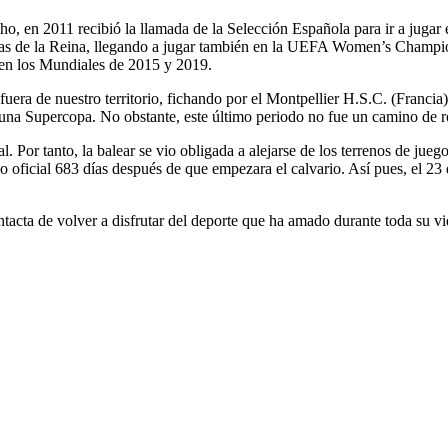
cho, en 2011 recibió la llamada de la Selección Española para ir a ju
opas de la Reina, llegando a jugar también en la UEFA Women’s Champio
 en los Mundiales de 2015 y 2019.
fuera de nuestro territorio, fichando por el Montpellier H.S.C. (Francia
una Supercopa. No obstante, este último periodo no fue un camino de r
 Por tanto, la balear se vio obligada a alejarse de los terrenos de juego
do oficial 683 días después de que empezara el calvario. Así pues, el 23
intacta de volver a disfrutar del deporte que ha amado durante toda su vi