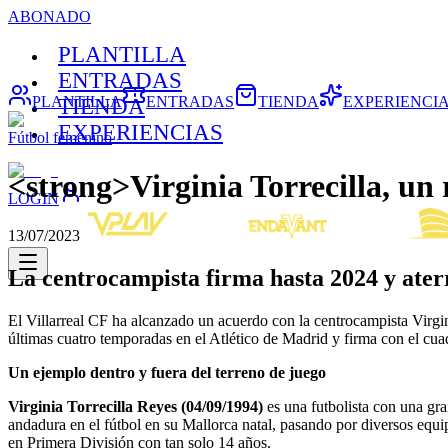
ABONADO
PLANTILLA
ENTRADAS
PLANTILLA
ENTRADAS
TIENDA
EXPERIENCI
TIENDA
EXPERIENCIAS
Fútbol femenino
<strong>Virginia Torrecilla, un 
LOGIN
13/07/2023
La centrocampista firma hasta 2024 y aterr
El Villarreal CF ha alcanzado un acuerdo con la centrocampista Virginia
últimas cuatro temporadas en el Atlético de Madrid y firma con el cua
Un ejemplo dentro y fuera del terreno de juego
Virginia Torrecilla Reyes (04/09/1994)
es una futbolista con una gr
andadura en el fútbol en su Mallorca natal, pasando por diversos equ
en Primera División con tan solo 14 años.