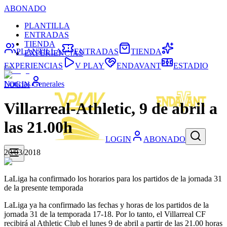
ABONADO
PLANTILLA
ENTRADAS
TIENDA
PLANTILLA
ENTRADAS
TIENDA
EXPERIENCIAS
EXPERIENCIAS
V PLAY
ENDAVANT
ESTADIO
Noticias Generales
LOGIN
Villarreal-Athletic, 9 de abril a
las 21.00h
LOGIN
ABONADO
20/03/2018
LaLiga ha confirmado los horarios para los partidos de la jornada 31
de la presente temporada
LaLiga ya ha confirmado las fechas y horas de los partidos de la
jornada 31 de la temporada 17-18. Por lo tanto, el Villarreal CF
recibirá al Athletic Club el lunes 9 de abril a partir de las 21.00 horas