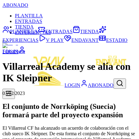
ABONADO
PLANTILLA
ENTRADAS
TIENDA
PLANTILLA
ENTRADAS
TIENDA
EXPERIENCIAS
EXPERIENCIAS
V PLAY
ENDAVANT
ESTADIO
Fútbol base
LOGIN
Villarreal Academy se alía con
IK Sleipner
LOGIN
ABONADO
03/02/2023
El conjunto de Norrköping (Suecia)
formará parte del proyecto expansión
El Villarreal CF ha alcanzado un acuerdo de colaboración con el
club sueco IK Sleipner. De esta forma el conjunto de Norrköping se