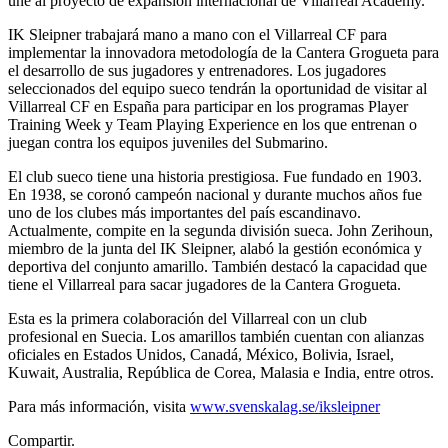
une al proyecto de expansión internacional de Villarreal Academy.
IK Sleipner trabajará mano a mano con el Villarreal CF para
implementar la innovadora metodología de la Cantera Grogueta para
el desarrollo de sus jugadores y entrenadores. Los jugadores
seleccionados del equipo sueco tendrán la oportunidad de visitar al
Villarreal CF en España para participar en los programas Player
Training Week y Team Playing Experience en los que entrenan o
juegan contra los equipos juveniles del Submarino.
El club sueco tiene una historia prestigiosa. Fue fundado en 1903.
En 1938, se coronó campeón nacional y durante muchos años fue
uno de los clubes más importantes del país escandinavo.
Actualmente, compite en la segunda división sueca. John Zerihoun,
miembro de la junta del IK Sleipner, alabó la gestión económica y
deportiva del conjunto amarillo. También destacó la capacidad que
tiene el Villarreal para sacar jugadores de la Cantera Grogueta.
Esta es la primera colaboración del Villarreal con un club
profesional en Suecia. Los amarillos también cuentan con alianzas
oficiales en Estados Unidos, Canadá, México, Bolivia, Israel,
Kuwait, Australia, República de Corea, Malasia e India, entre otros.
Para más información, visita
www.svenskalag.se/iksleipner
Compartir.